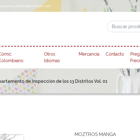
pookyhousestore@hotmail.com
Cómic
Otros
Mercancía
Contacto
Preg
Colombiano
Idiomas
Frec
artamento de Inspección de los 13 Distritos Vol. 01
MOZTROS MANGA