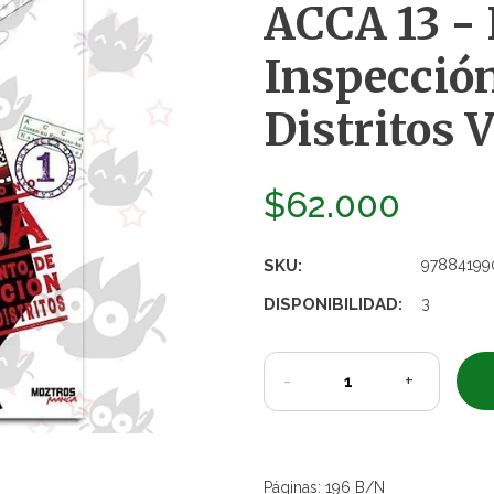
ACCA 13 -
Inspección
Distritos V
$62.000
SKU:
97884199
DISPONIBILIDAD:
3
-
+
Páginas: 196 B/N