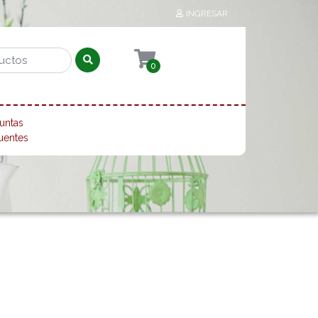
INGRESAR
0
untas
uentes