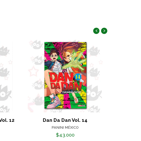
‹
›
ol. 12
Dan Da Dan Vol. 14
Blue
PANINI MÉXICO
$43.000