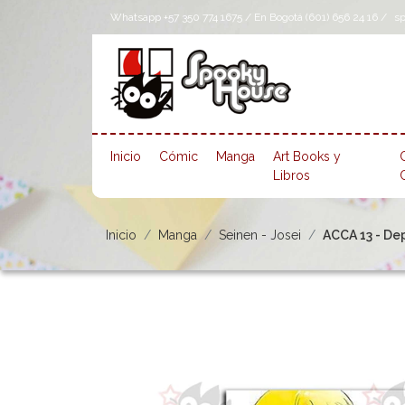
Whatsapp +57 350 774 1675 / En Bogotá (601) 656 24 16 /
s
Inicio
Cómic
Manga
Art Books y
Libros
Inicio
Manga
Seinen - Josei
ACCA 13 - Dep