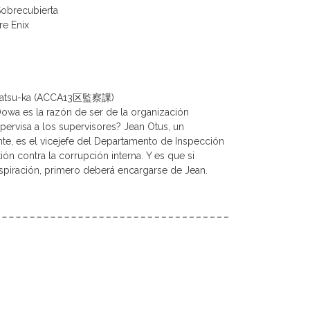
Sobrecubierta
re Enix
ansatsu-ka (ACCA13区監察課)
Dowa es la razón de ser de la organización
ervisa a los supervisores? Jean Otus, un
e, es el vicejefe del Departamento de Inspección
tión contra la corrupción interna. Y es que si
nspiración, primero deberá encargarse de Jean.