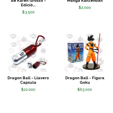
de Karen Grosso -
Manga Kanzenban
Edició...
$2.000
$3.500
Dragon Ball - Llavero
Dragon Ball - Figura
Capsula
Goku
$22.000
$63.000