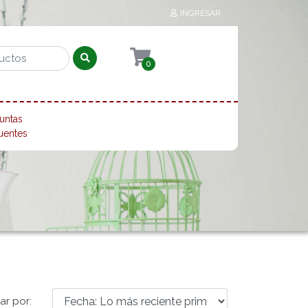
INGRESAR
0
untas
uentes
ar por: