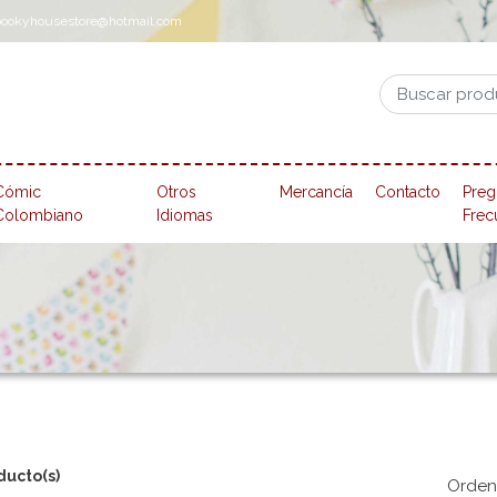
pookyhousestore@hotmail.com
Cómic
Otros
Mercancía
Contacto
Preg
Colombiano
Idiomas
Frec
ducto(s)
Orden