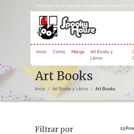
Whatsapp +57 350 774 1675 / En Bogotá (601) 656 24 16 /
s
Inicio
Cómic
Manga
Art Books y
Libros
Art Books
Inicio
Art Books y Libros
Art Books
Filtrar por
13 Pro