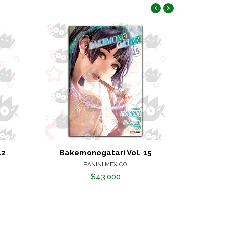
‹
›
12
Bakemonogatari Vol. 15
Bakem
PANINI MEXICO
$43.000