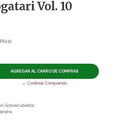
atari Vol. 10
88435
← Continúa Comprando
 con Sobrecubierta
 Kodansha