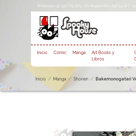
Whatsapp +57 350 774 1675 / En Bogotá (601) 656 24 16 /
s
Inicio
Cómic
Manga
Art Books y
Libros
Inicio
Manga
Shonen
Bakemonogatari Vo