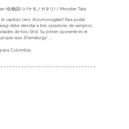
ogatari (化物語) (バケモノガタリ) / Monster Tale
el capítulo cero: ¡Kizumonogatari! Para poder
ragi debe derrotar a tres cazadores de vampiros...
emidades de Kiss-Shot. Su primer oponente es el
ropia raza: ¡Dramaturgy! .....
 para Colombia.