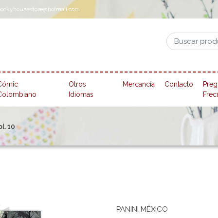
pookyhousestore@hotmail.com
Cómic
Otros
Mercancía
Contacto
Preg
Colombiano
Idiomas
Frec
l. 10
PANINI MÉXICO