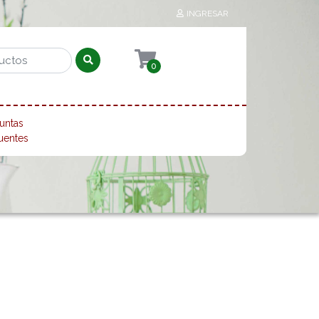
INGRESAR
0
untas
uentes