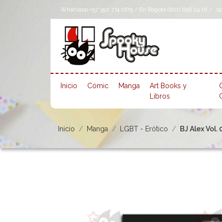
Whatsapp +57 350 774 1675 / En Bogotá (601) 656 24 16 /
s
Inicio
Cómic
Manga
Art Books y
Libros
Inicio
Manga
LGBT - Erótico
BJ Alex Vol. 