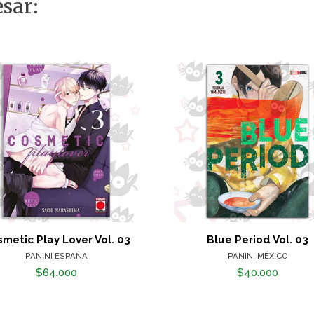
sar:
metic Play Lover Vol. 03
Blue Period Vol. 03
PANINI ESPAÑA
PANINI MÉXICO
$64.000
$40.000