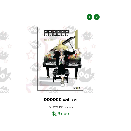
‹
›
PPPPPP Vol. 01
Pi
IVREA ESPAÑA
$56.000