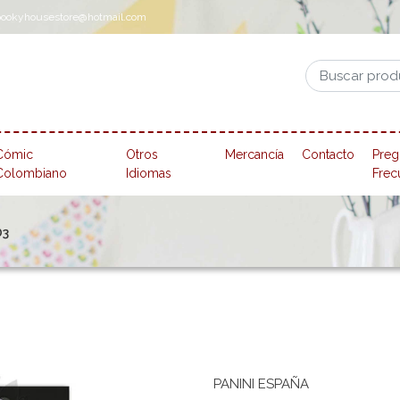
pookyhousestore@hotmail.com
Cómic
Otros
Mercancía
Contacto
Preg
Colombiano
Idiomas
Frec
03
PANINI ESPAÑA