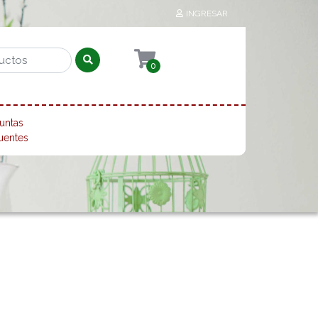
INGRESAR
0
untas
uentes