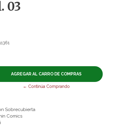
. 03
11361
← Continúa Comprando
on Sobrecubierta
zhin Comics
i