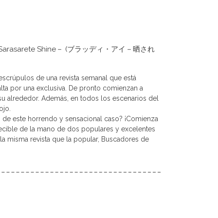
 Eye －Sarasarete Shine－ (ブラッディ・アイ－晒され
 escrúpulos de una revista semanal que está
alta por una exclusiva. De pronto comienzan a
 su alrededor. Además, en todos los escenarios del
ojo.
 de este horrendo y sensacional caso? ¡Comienza
decible de la mano de dos populares y excelentes
la misma revista que la popular, Buscadores de