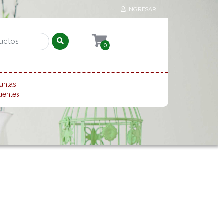
INGRESAR
0
untas
uentes