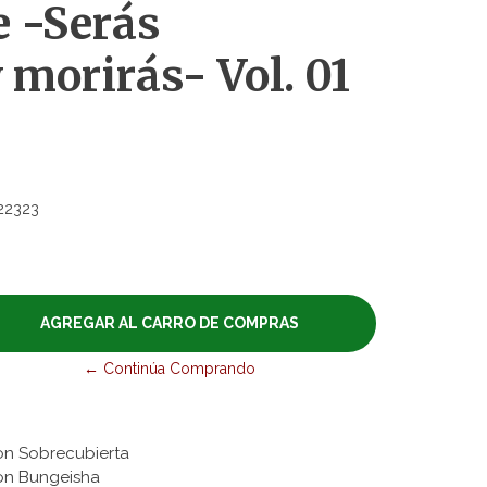
e -Serás
 morirás- Vol. 01
22323
← Continúa Comprando
on Sobrecubierta
hon Bungeisha