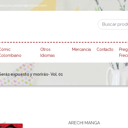
pookyhousestore@hotmail.com
Cómic
Otros
Mercancía
Contacto
Preg
Colombiano
Idiomas
Frec
erás expuesto y morirás- Vol. 01
ARECHI MANGA