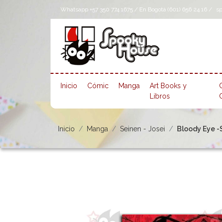
Whatsapp +57 350 774 1675 / En Bogotá (601) 656 24 16 /
s
Inicio
Cómic
Manga
Art Books y
Libros
Inicio
Manga
Seinen - Josei
Bloody Eye -S