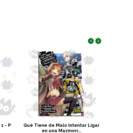
‹
›
 1 - P
Qué Tiene de Malo Intentar Ligar
Orig
en una Mazmorr...