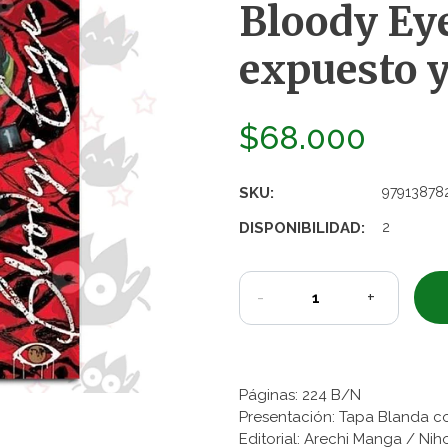
Bloody Ey
expuesto y
$68.000
SKU:
97913878
DISPONIBILIDAD:
2
-
+
Páginas: 224 B/N
Presentación: Tapa Blanda c
Editorial: Arechi Manga / Ni