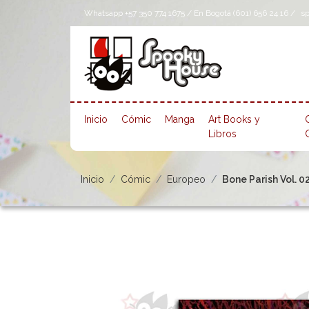
Whatsapp +57 350 774 1675 / En Bogotá (601) 656 24 16 /
s
Inicio
Cómic
Manga
Art Books y
Libros
Inicio
Cómic
Europeo
Bone Parish Vol. 0