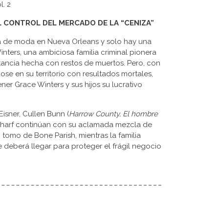
l. 2
L CONTROL DEL MERCADO DE LA “CENIZA”
ga de moda en Nueva Orleans y solo hay una
nters, una ambiciosa familia criminal pionera
tancia hecha con restos de muertos. Pero, con
se en su territorio con resultados mortales,
r Grace Winters y sus hijos su lucrativo
isner, Cullen Bunn (
Harrow County, El hombre
Scharf continúan con su aclamada mezcla de
 tomo de Bone Parish, mientras la familia
 deberá llegar para proteger el frágil negocio