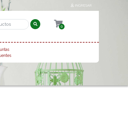
INGRESAR
0
untas
uentes