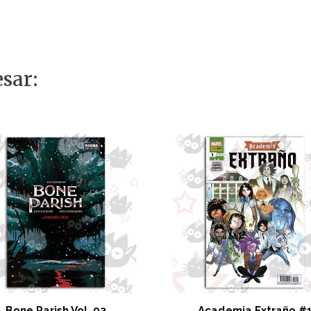
sar:
Bone Parish Vol. 03
Academia Extraño #