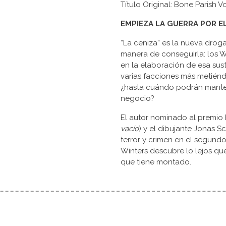
Título Original: Bone Parish Vo
EMPIEZA LA GUERRA POR E
“La ceniza” es la nueva dro
manera de conseguirla: los Wi
en la elaboración de esa sus
varias facciones más metiéndo
¿hasta cuándo podrán mantene
negocio?
El autor nominado al premio E
vacío
) y el dibujante Jonas 
terror y crimen en el segundo
Winters descubre lo lejos que
que tiene montado.