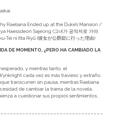
isekai
Why Raeliana Ended up at the Duke’s Mansion /
Gaya Haessdeon Sajeong (그녀가 공작저로 가야
aku-Tei ni Itta Riyū (彼女が公爵邸に行った理由)
VIDA DE MOMENTO, ¿PERO HA CAMBIADO LA
inesperado, y mientras tanto, el
nknight cada vez es más travieso y extraño.
uque transcurren sin pausa, mientras Raeliana
cesidad de cambiar la trama de la novela.
enza a cuestionar sus propios sentimientos...