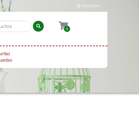
INGRESAR
0
untas
uentes