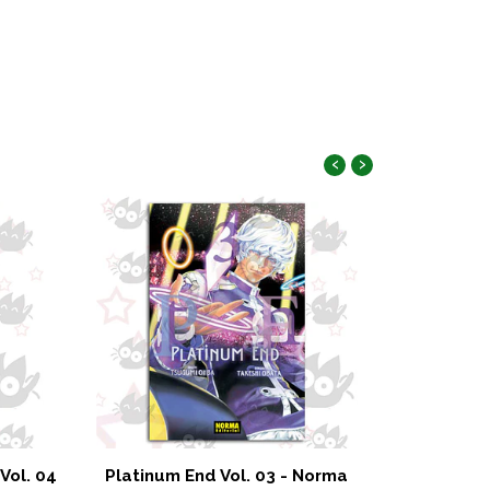
‹
›
 Vol. 04
Platinum End Vol. 03 - Norma
Assassina