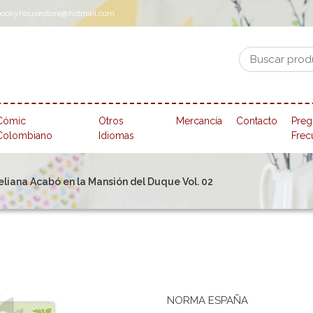
pookyhousestore@hotmail.com
Cómic
Otros
Mercancía
Contacto
Preg
Colombiano
Idiomas
Frec
liana Acabó en la Mansión del Duque Vol. 02
NORMA ESPAÑA