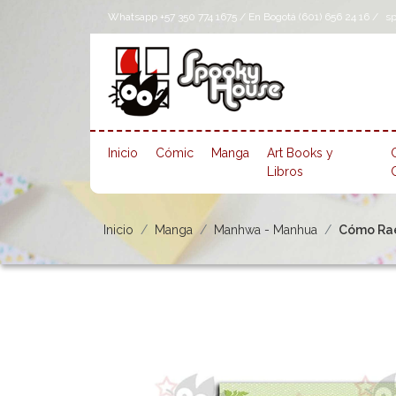
Whatsapp +57 350 774 1675 / En Bogotá (601) 656 24 16 /
s
Inicio
Cómic
Manga
Art Books y
Libros
Inicio
Manga
Manhwa - Manhua
Cómo Rae