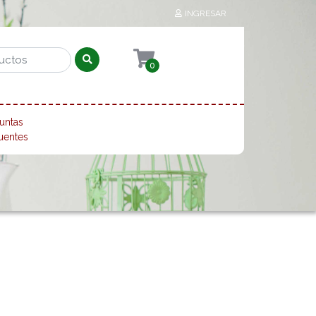
INGRESAR
0
untas
uentes