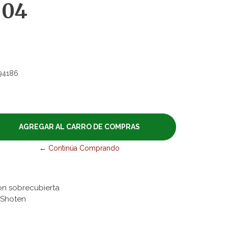
 04
94186
← Continúa Comprando
on sobrecubierta
a Shoten