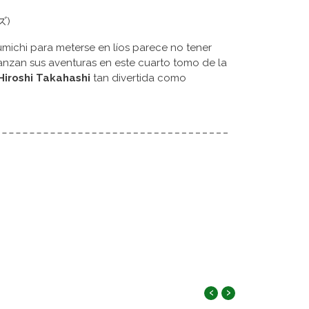
ズ)
michi para meterse en líos parece no tener
nzan sus aventuras en este cuarto tomo de la
Hiroshi Takahashi
tan divertida como
‹
›