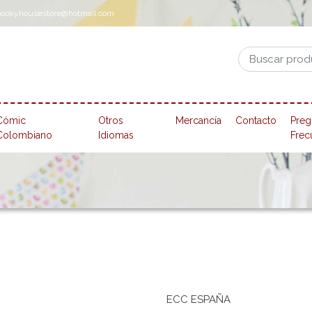
pookyhousestore@hotmail.com
Cómic
Otros
Mercancía
Contacto
Preg
Colombiano
Idiomas
Frec
ECC ESPAÑA