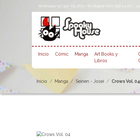
Whatsapp +57 350 774 1675 / En Bogotá (601) 656 24 16 /
s
Inicio
Cómic
Manga
Art Books y
Libros
Inicio
Manga
Seinen - Josei
Crows Vol. 04