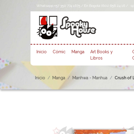
Whatsapp +57 350 774 1675 / En Bogotá (601) 656 24 16 /
s
Inicio
Cómic
Manga
Art Books y
Libros
Inicio
Manga
Manhwa - Manhua
Crush of 