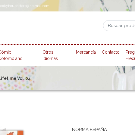
pookyhousestore@hotmail.com
Cómic
Otros
Mercancía
Contacto
Preg
Colombiano
Idiomas
Frec
Lifetime Vol. 04
NORMA ESPAÑA