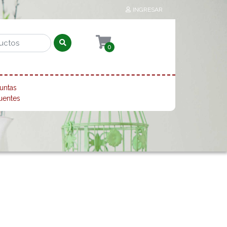
INGRESAR
0
untas
uentes