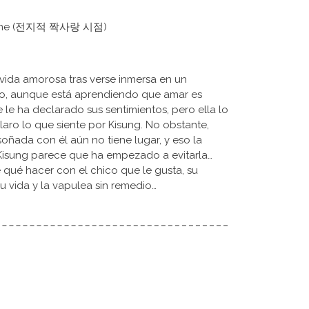
Lifetime (전지적 짝사랑 시점)
 vida amorosa tras verse inmersa en un
o, aunque está aprendiendo que amar es
le ha declarado sus sentimientos, pero ella lo
aro lo que siente por Kisung. No obstante,
oñada con él aún no tiene lugar, y eso la
 Kisung parece que ha empezado a evitarla…
 qué hacer con el chico que le gusta, su
su vida y la vapulea sin remedio…