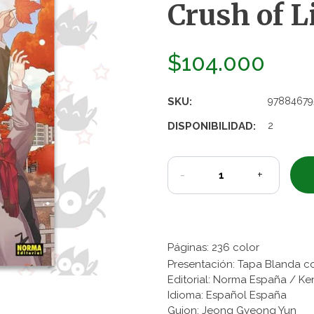
Crush of L
$104.000
SKU:
97884679
DISPONIBILIDAD:
2
-
+
Páginas: 236 color
Presentación: Tapa Blanda c
Editorial: Norma España / Ke
Idioma: Español España
Guion: Jeong Gyeong Yun