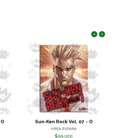
‹
›
 O
Sun-Ken Rock Vol. 07 - O
Signos 
IVREA ESPAÑA
$99.000