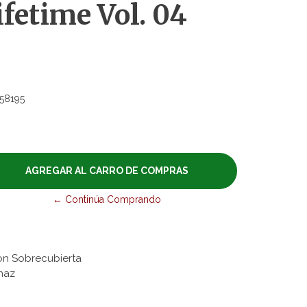
ifetime Vol. 04
58195
← Continúa Comprando
on Sobrecubierta
naz