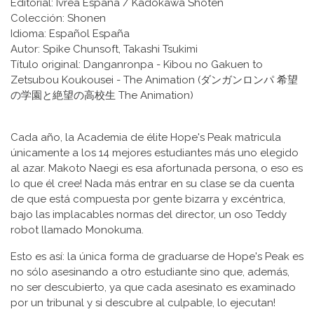
Editorial: Ivrea España / Kadokawa Shoten
Colección: Shonen
Idioma: Español España
Autor: Spike Chunsoft, Takashi Tsukimi
Título original: Danganronpa - Kibou no Gakuen to
Zetsubou Koukousei - The Animation (ダンガンロンパ 希望
の学園と絶望の高校生 The Animation)
Cada año, la Academia de élite Hope's Peak matricula
únicamente a los 14 mejores estudiantes más uno elegido
al azar. Makoto Naegi es esa afortunada persona, o eso es
lo que él cree! Nada más entrar en su clase se da cuenta
de que está compuesta por gente bizarra y excéntrica,
bajo las implacables normas del director, un oso Teddy
robot llamado Monokuma.
Esto es así: la única forma de graduarse de Hope's Peak es
no sólo asesinando a otro estudiante sino que, además,
no ser descubierto, ya que cada asesinato es examinado
por un tribunal y si descubre al culpable, lo ejecutan!