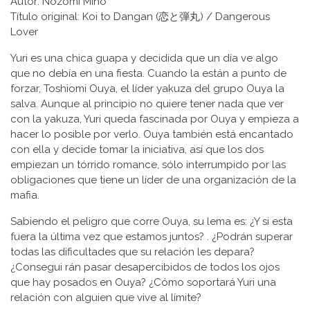
Autor: Nozomi Mino
Título original: Koi to Dangan (恋と弾丸) / Dangerous
Lover
Yuri es una chica guapa y decidida que un día ve algo
que no debía en una fiesta. Cuando la están a punto de
forzar, Toshiomi Ouya, el líder yakuza del grupo Ouya la
salva. Aunque al principio no quiere tener nada que ver
con la yakuza, Yuri queda fascinada por Ouya y empieza a
hacer lo posible por verlo. Ouya también está encantado
con ella y decide tomar la iniciativa, así que los dos
empiezan un tórrido romance, sólo interrumpido por las
obligaciones que tiene un líder de una organización de la
mafia.
Sabiendo el peligro que corre Ouya, su lema es: ¿Y si esta
fuera la última vez que estamos juntos? . ¿Podrán superar
todas las dificultades que su relación les depara?
¿Consegui rán pasar desapercibidos de todos los ojos
que hay posados en Ouya? ¿Cómo soportará Yuri una
relación con alguien que vive al límite?