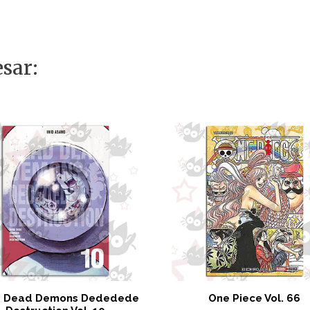
sar:
 Dead Demons Dededede
One Piece Vol. 66