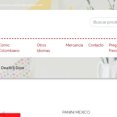
pookyhousestore@hotmail.com
Cómic
Otros
Mercancía
Contacto
Preg
Colombiano
Idiomas
Frec
t Death’S Door
PANINI MEXICO