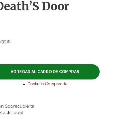
Death’S Door
83918
← Continúa Comprando
on Sobrecubierta
 Black Label