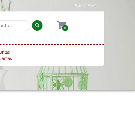
INGRESAR
0
untas
uentes