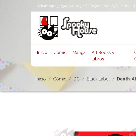
Whatsapp +57 350 774 1675 / En Bogotá (601) 656 24 16 /
s
Inicio
Cómic
Manga
Art Books y
Libros
Inicio
Cómic
DC
Black Label
Death: A