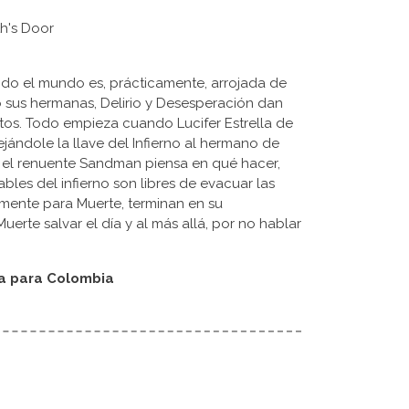
th's Door
todo el mundo es, prácticamente, arrojada de
 sus hermanas, Delirio y Desesperación dan
rtos. Todo empieza cuando Lucifer Estrella de
jándole la llave del Infierno al hermano de
s el renuente Sandman piensa en qué hacer,
les del infierno son libres de evacuar las
mente para Muerte, terminan en su
rte salvar el día y al más allá, por no hablar
da para Colombia