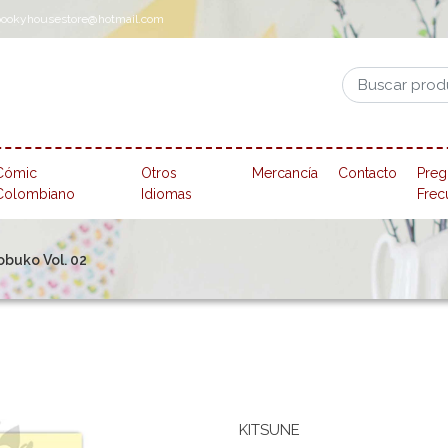
pookyhousestore@hotmail.com
Cómic
Otros
Mercancía
Contacto
Preg
Colombiano
Idiomas
Frec
obuko Vol. 02
KITSUNE