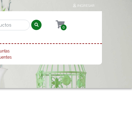
INGRESAR
0
untas
uentes