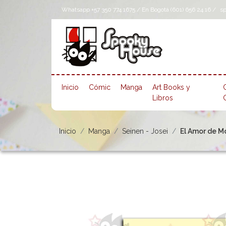
Whatsapp +57 350 774 1675 / En Bogotá (601) 656 24 16 /
s
Inicio
Cómic
Manga
Art Books y
Libros
Inicio
Manga
Seinen - Josei
El Amor de M