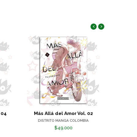
‹
›
 04
Más Allá del Amor Vol. 02
Mu
DISTRITO MANGA COLOMBIA
$49.000