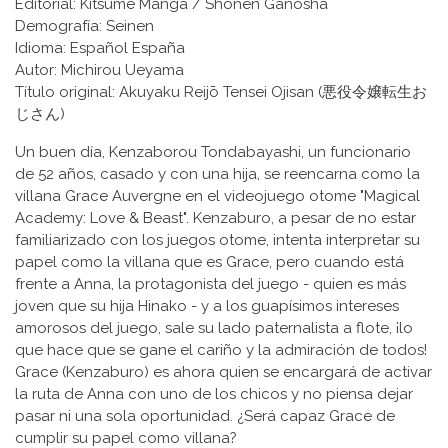
Editorial: Kitsume Manga / Shonen Ganosha
Demografía: Seinen
Idioma: Español España
Autor: Michirou Ueyama
Título original: Akuyaku Reijō Tensei Ojisan (悪役令嬢転生お
じさん)
Un buen día, Kenzaborou Tondabayashi, un funcionario
de 52 años, casado y con una hija, se reencarna como la
villana Grace Auvergne en el videojuego otome "Magical
Academy: Love & Beast". Kenzaburo, a pesar de no estar
familiarizado con los juegos otome, intenta interpretar su
papel como la villana que es Grace, pero cuando está
frente a Anna, la protagonista del juego - quien es más
joven que su hija Hinako - y a los guapísimos intereses
amorosos del juego, sale su lado paternalista a flote, ¡lo
que hace que se gane el cariño y la admiración de todos!
Grace (Kenzaburo) es ahora quien se encargará de activar
la ruta de Anna con uno de los chicos y no piensa dejar
pasar ni una sola oportunidad. ¿Será capaz Grace de
cumplir su papel como villana?