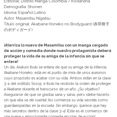
Editorial: Distrito Manga Colombia / Kodansha
Demografía: Shonen
Idioma: Español Latino
Autor: Masamitsu Nigatsu
Título original: Akabane Honeko no Bodyguard (赤羽骨子
のボディガード)
¡Aterriza lo nuevo de Masamitsu con un manga cargado
de acción y comedia donde nuestro protagonista deberá
proteger la vida de su amiga de la infancia sin que se
entere!
Un día, Arakuni Ibuki se entera de que su amiga de la infancia,
Akabane Honeko, está en el punto de mira de unos asesinos
cuyo propósito es acabar con su vida. Ambos están en la clase
3-4 del instituto Sosoji, e Ibuki ha recibido la orden de proteger
a Akabane durante el transcurso de un año. ¿Su objetivo?
Asegurarse de que se gradúa sana y salva, pero ¡debe hacerlo
sin que ella se dé cuenta! Así comienza su vida secreta como
guardaespaldas en la escuela. Sin embargo, ¡parece que hay
más secretos dentro de la clase 3-4! ¡Este es el comienzo de
una nueva y emocionante comedia escolar de acción!