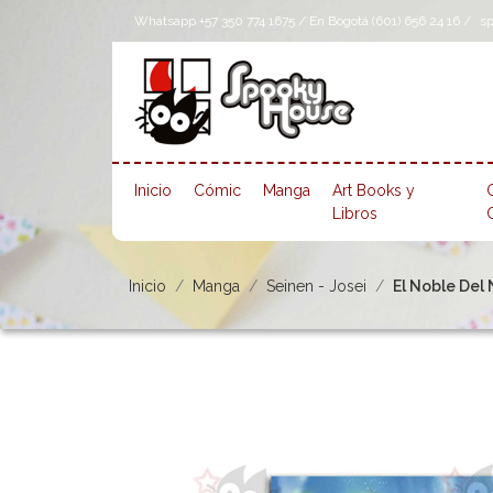
Whatsapp +57 350 774 1675 / En Bogotá (601) 656 24 16 /
s
Inicio
Cómic
Manga
Art Books y
Libros
Inicio
Manga
Seinen - Josei
El Noble Del 