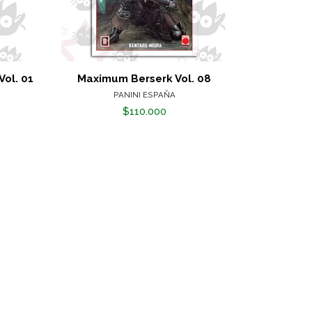
ol. 01
Maximum Berserk Vol. 08
Aquella V
PANINI ESPAÑA
$110.000