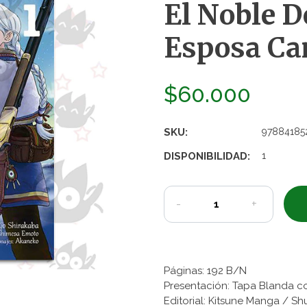
El Noble D
Esposa Car
$60.000
SKU:
97884185
DISPONIBILIDAD:
1
-
+
Páginas: 192 B/N
Presentación: Tapa Blanda c
Editorial: Kitsune Manga
/ Sh