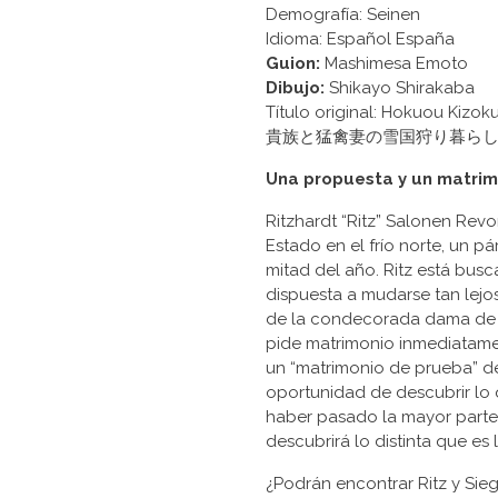
Demografía: Seinen
Idioma: Español España
Guion:
Mashimesa Emoto
Dibujo:
Shikayo Shirakaba
Título original: Hokuou Kizo
貴族と猛禽妻の雪国狩り暮らし
Una propuesta y un matrim
Ritzhardt “Ritz” Salonen Rev
Estado en el frío norte, un p
mitad del año. Ritz está bus
dispuesta a mudarse tan lejos
de la condecorada dama de c
pide matrimonio inmediatamen
un “matrimonio de prueba” de
oportunidad de descubrir lo 
haber pasado la mayor parte 
descubrirá lo distinta que es
¿Podrán encontrar Ritz y Sie