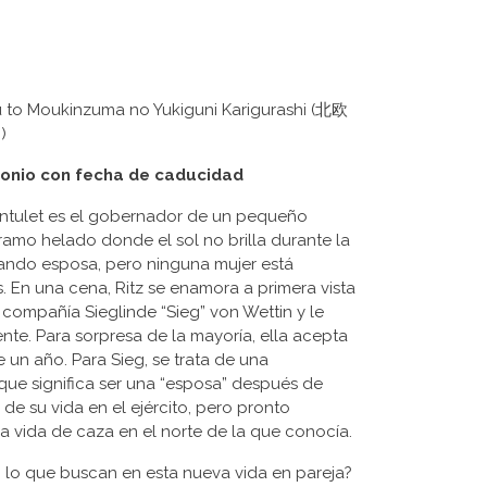
ku to Moukinzuma no Yukiguni Karigurashi (北欧
)
onio con fecha de caducidad
ontulet es el gobernador de un pequeño
áramo helado donde el sol no brilla durante la
cando esposa, pero ninguna mujer está
. En una cena, Ritz se enamora a primera vista
ompañía Sieglinde “Sieg” von Wettin y le
te. Para sorpresa de la mayoría, ella acepta
 un año. Para Sieg, se trata de una
que significa ser una “esposa” después de
de su vida en el ejército, pero pronto
 la vida de caza en el norte de la que conocía.
g lo que buscan en esta nueva vida en pareja?