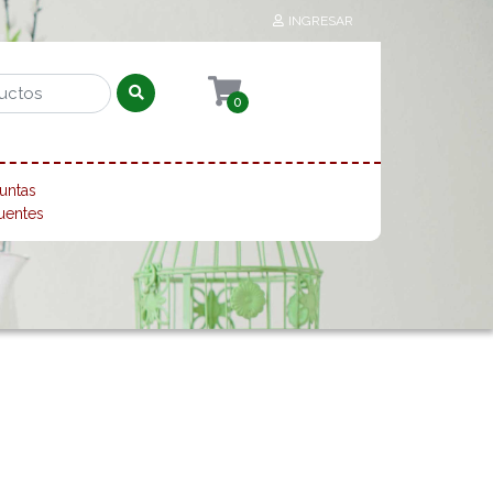
INGRESAR
0
untas
uentes