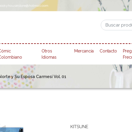
pookyhousestore@hotmail.com
Cómic
Otros
Mercancía
Contacto
Preg
Colombiano
Idiomas
Frec
Norte y Su Esposa Carmesí Vol. 01
KITSUNE