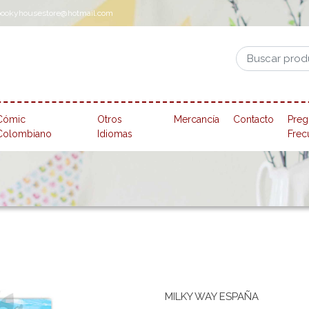
pookyhousestore@hotmail.com
Cómic
Otros
Mercancía
Contacto
Preg
Colombiano
Idiomas
Frec
MILKY WAY ESPAÑA