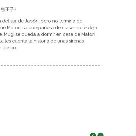
i (人魚王子)
 del sur de Japón, pero no termina de
que Matori, su compañera de clase, no le deja
e, Mugi se queda a dormir en casa de Matori.
 les cuenta la historia de unas sirenas
r deseo…
‹
›