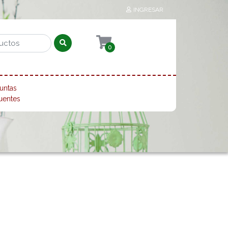
INGRESAR
0
untas
uentes