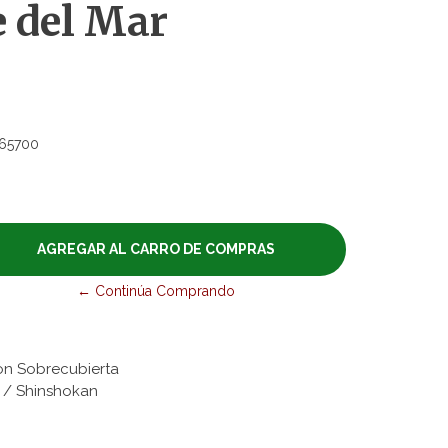
e del Mar
65700
← Continúa Comprando
on Sobrecubierta
es / Shinshokan