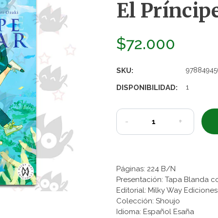
El Príncip
$72.000
SKU:
97884945
DISPONIBILIDAD:
1
-
+
Páginas: 224 B/N
Presentación: Tapa Blanda c
Editorial: Milky Way Edicion
Colección: Shoujo
Idioma: Español Esaña