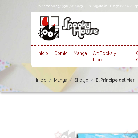
Whatsapp +57 350 774 1675 / En Bogotá (601) 656 24 16 /
s
Inicio
Cómic
Manga
Art Books y
Libros
Inicio
Manga
Shoujo
El Príncipe del Mar