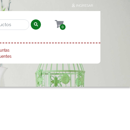
INGRESAR
0
untas
uentes