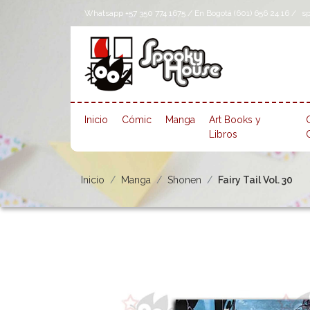
Whatsapp +57 350 774 1675 / En Bogotá (601) 656 24 16 /
s
Inicio
Cómic
Manga
Art Books y
Libros
Inicio
Manga
Shonen
Fairy Tail Vol. 30