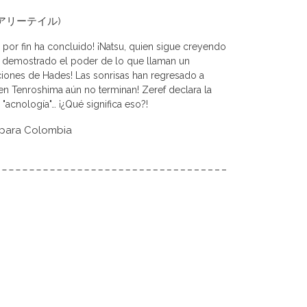
l (フェアリーテイル)
 por fin ha concluido! ¡Natsu, quien sigue creyendo
a demostrado el poder de lo que llaman un
ciones de Hades! Las sonrisas han regresado a
s en Tenroshima aún no terminan! Zeref declara la
 "acnología"… ¡¿Qué significa eso?!
 para Colombia