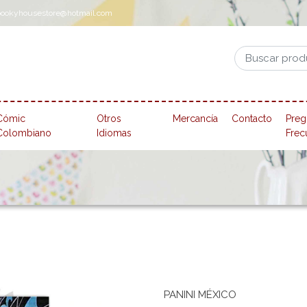
pookyhousestore@hotmail.com
Cómic
Otros
Mercancía
Contacto
Preg
Colombiano
Idiomas
Frec
PANINI MÉXICO