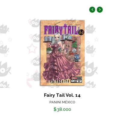
‹
›
Fairy Tail Vol. 14
Maxim
PANINI MÉXICO
$38.000