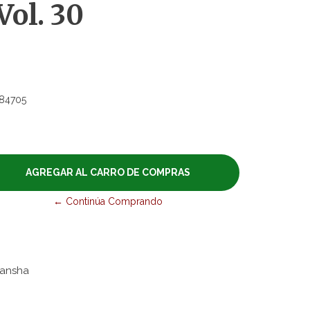
Vol. 30
84705
← Continúa Comprando
odansha