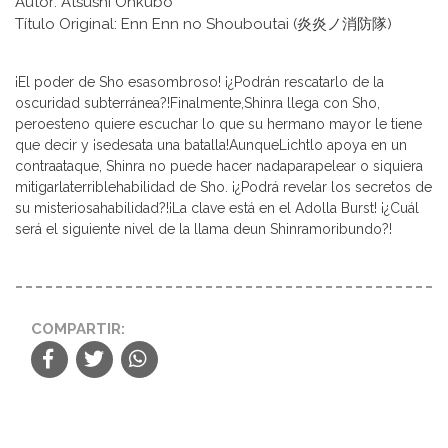
Autor: Atsushi Ohkubo
Título Original: Enn Enn no Shouboutai (炎炎ノ消防隊)
¡El poder de Sho esasombroso! ¡¿Podrán rescatarlo de la
oscuridad subterránea?!Finalmente,Shinra llega con Sho,
peroesteno quiere escuchar lo que su hermano mayor le tiene
que decir y ¡sedesata una batalla!AunqueLichtlo apoya en un
contraataque, Shinra no puede hacer nadaparapelear o siquiera
mitigarlaterriblehabilidad de Sho. ¡¿Podrá revelar los secretos de
su misteriosahabilidad?!¡La clave está en el Adolla Burst! ¡¿Cuál
será el siguiente nivel de la llama deun Shinramoribundo?!
COMPARTIR: