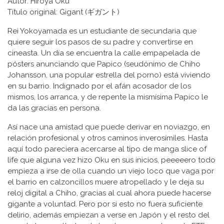
Autor: Hiroya Oku
Título original: Gigant (ギガント)
Rei Yokoyamada es un estudiante de secundaria que
quiere seguir los pasos de su padre y convertirse en
cineasta. Un día se encuentra la calle empapelada de
pósters anunciando que Papico (seudónimo de Chiho
Johansson, una popular estrella del porno) está viviendo
en su barrio. Indignado por el afán acosador de los
mismos, los arranca, y de repente la mismísima Papico le
da las gracias en persona.
Así nace una amistad que puede derivar en noviazgo, en
relación profesional y otros caminos inverosímiles. Hasta
aquí todo pareciera acercarse al tipo de manga slice of
life que alguna vez hizo Oku en sus inicios, peeeeero todo
empieza a irse de olla cuando un viejo loco que vaga por
el barrio en calzoncillos muere atropellado y le deja su
reloj digital a Chiho, gracias al cual ahora puede hacerse
gigante a voluntad. Pero por si esto no fuera suficiente
delirio, además empiezan a verse en Japón y el resto del