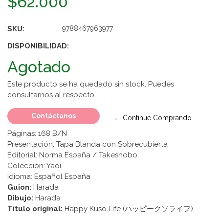
$62.000
SKU:
9788467963977
DISPONIBILIDAD:
Agotado
Este producto se ha quedado sin stock. Puedes
consultarnos al respecto.
Contáctanos
← Continue Comprando
Páginas: 168 B/N
Presentación: Tapa Blanda con Sobrecubierta
Editorial: Norma España / Takeshobo
Colección: Yaoi
Idioma: Español España
Guion:
Harada
Dibujo:
Harada
Título original:
Happy Kuso Life (ハッピークソライフ)