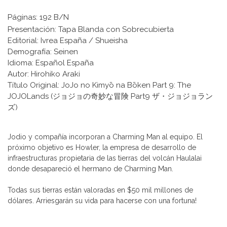
Páginas: 192 B/N
Presentación: Tapa Blanda con Sobrecubierta
Editorial: Ivrea España / Shueisha
Demografía: Seinen
Idioma: Español España
Autor: Hirohiko Araki
Título Original: JoJo no Kimyō na Bōken Part 9: The
JOJOLands (ジョジョの奇妙な冒険 Part9 ザ・ジョジョラン
ズ)
Jodio y compañía incorporan a Charming Man al equipo. El
próximo objetivo es Howler, la empresa de desarrollo de
infraestructuras propietaria de las tierras del volcán Haulalai
donde desapareció el hermano de Charming Man.
Todas sus tierras están valoradas en $50 mil millones de
dólares. Arriesgarán su vida para hacerse con una fortuna!