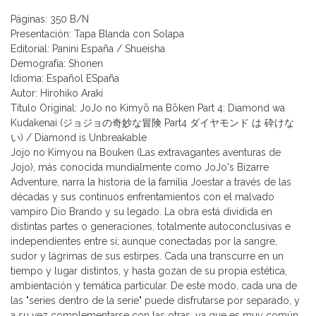
Páginas: 350 B/N
Presentación: Tapa Blanda con Solapa
Editorial: Panini España / Shueisha
Demografía: Shonen
Idioma: Español ESpaña
Autor: Hirohiko Araki
Título Original: JoJo no Kimyō na Bōken Part 4: Diamond wa
Kudakenai (ジョジョの奇妙な冒険 Part4 ダイヤモンド は 砕けな
い) / Diamond is Unbreakable
Jojo no Kimyou na Bouken (Las extravagantes aventuras de
Jojo), más conocida mundialmente como JoJo's Bizarre
Adventure, narra la historia de la familia Joestar a través de las
décadas y sus continuos enfrentamientos con el malvado
vampiro Dio Brando y su legado. La obra está dividida en
distintas partes o generaciones, totalmente autoconclusivas e
independientes entre sí; aunque conectadas por la sangre,
sudor y lágrimas de sus estirpes. Cada una transcurre en un
tiempo y lugar distintos, y hasta gozan de su propia estética,
ambientación y temática particular. De este modo, cada una de
las "series dentro de la serie" puede disfrutarse por separado, y
a su vez complementarse con las otras, ya que es muy común