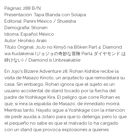
Páginas: 288 B/N
Presentación: Tapa Blanda con Solapa
Editorial: Panini México / Shueisha
Demografía: Shonen
Idioma: Español México
Autor: Hirohiko Araki
Título Original: JoJo no Kimyō na Bōken Part 4: Diamond
wa Kudakenai (ジョジョの奇妙な冒険 Part4 ダイヤモンド は
砕けない) / Diamond is Unbreakable
En Jojo's Bizarre Adventure 28, Rohan Kishibe recibe la
visita de Masazo Kinoto, un arquitecto que remodelará su
casa. Sin embargo, Rohan ignora que el sujeto es un
usuario accidental de stand tocado por la flecha del
padre de Yoshikage Kira. El peligro que corre Rohan es
que, si mira la espalda de Masazo, de inmediato morirá.
Mientras tanto, Hayato sigue a Yoshikage con la intención
de pedir ayuda a Jotaro para que lo detenga; pero lo que
el pequeño no sabe es que el malvado lo ha cargado
con un stand que provoca explosiones a quienes