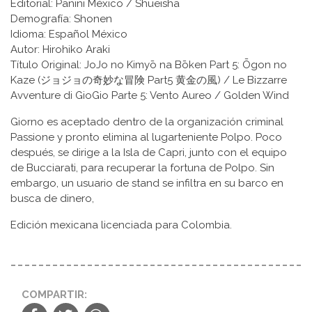
Editorial: Panini México / Shueisha
Demografía: Shonen
Idioma: Español México
Autor: Hirohiko Araki
Título Original: JoJo no Kimyō na Bōken Part 5: Ōgon no
Kaze (ジョジョの奇妙な冒険 Part5 黄金の風) / Le Bizzarre
Avventure di GioGio Parte 5: Vento Aureo / Golden Wind
Giorno es aceptado dentro de la organización criminal
Passione y pronto elimina al lugarteniente Polpo. Poco
después, se dirige a la Isla de Capri, junto con el equipo
de Bucciarati, para recuperar la fortuna de Polpo. Sin
embargo, un usuario de stand se infiltra en su barco en
busca de dinero,
Edición mexicana licenciada para Colombia.
COMPARTIR: