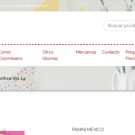
pookyhousestore@hotmail.com
Cómic
Otros
Mercancía
Contacto
Preg
Colombiano
Idiomas
Frec
tica Vol. 14
PANINI MEXICO