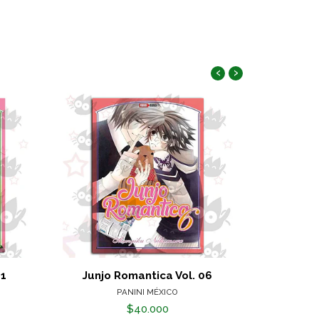
‹
›
11
Junjo Romantica Vol. 06
Junj
PANINI MÉXICO
$40.000