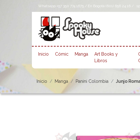
Whatsapp +57 350 774 1675 / En Bogotá (601) 656 24 16 /
s
Inicio
Cómic
Manga
Art Books y
Libros
Inicio
Manga
Panini Colombia
Junjo Roman