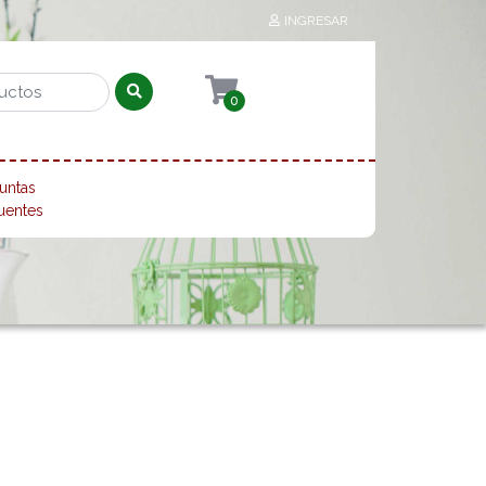
INGRESAR
0
untas
uentes