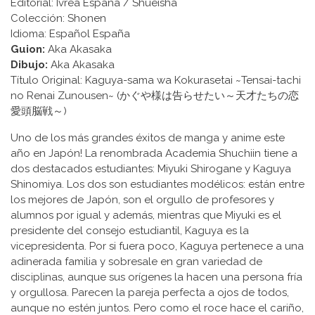
Editorial: Ivrea España / Shueisha
Colección: Shonen
Idioma: Español España
Guion:
Aka Akasaka
Dibujo:
Aka Akasaka
Título Original: Kaguya-sama wa Kokurasetai ~Tensai-tachi
no Renai Zunousen~ (かぐや様は告らせたい～天才たちの恋
愛頭脳戦～)
Uno de los más grandes éxitos de manga y anime este
año en Japón! La renombrada Academia Shuchiin tiene a
dos destacados estudiantes: Miyuki Shirogane y Kaguya
Shinomiya. Los dos son estudiantes modélicos: están entre
los mejores de Japón, son el orgullo de profesores y
alumnos por igual y además, mientras que Miyuki es el
presidente del consejo estudiantil, Kaguya es la
vicepresidenta. Por si fuera poco, Kaguya pertenece a una
adinerada familia y sobresale en gran variedad de
disciplinas, aunque sus orígenes la hacen una persona fría
y orgullosa. Parecen la pareja perfecta a ojos de todos,
aunque no estén juntos. Pero como el roce hace el cariño,