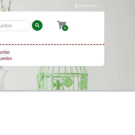
INGRESAR
0
untas
uentes