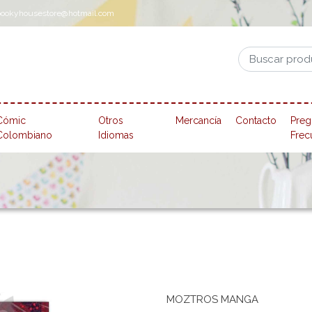
pookyhousestore@hotmail.com
Cómic
Otros
Mercancía
Contacto
Preg
Colombiano
Idiomas
Frec
MOZTROS MANGA