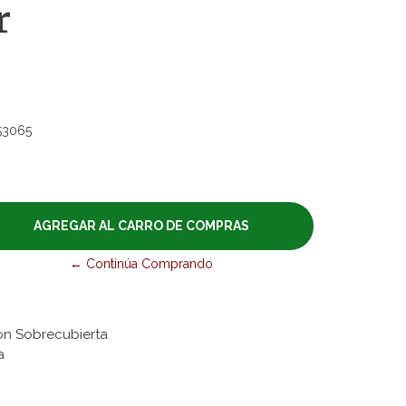
r
53065
← Continúa Comprando
on Sobrecubierta
a