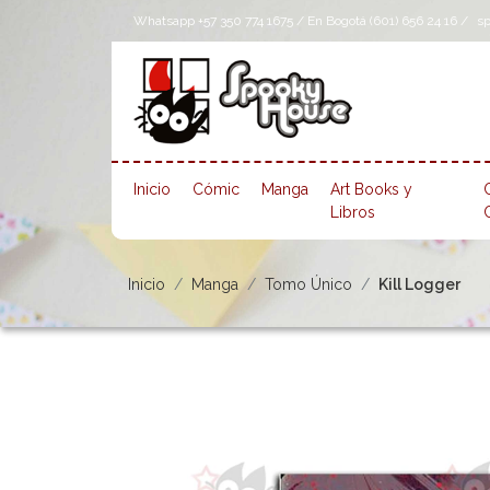
Whatsapp +57 350 774 1675 / En Bogotá (601) 656 24 16 /
s
Inicio
Cómic
Manga
Art Books y
Libros
Inicio
Manga
Tomo Único
Kill Logger