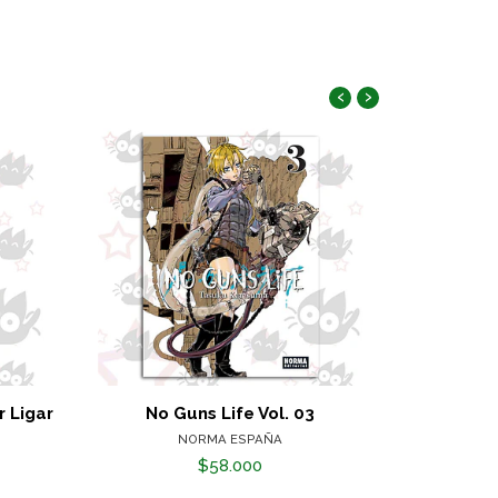
‹
›
 Ligar
No Guns Life Vol. 03
Noragami
NORMA ESPAÑA
$58.000