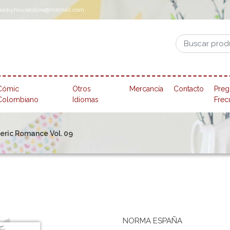
pookyhousestore@hotmail.com
Cómic
Otros
Mercancía
Contacto
Preg
Colombiano
Idiomas
Frec
ric Romance Vol. 09
NORMA ESPAÑA