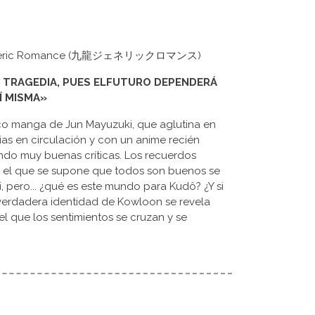
n Generic Romance (九龍ジェネリックロマンス)
A TRAGEDIA, PUES ELFUTURO DEPENDERÁ
Í MISMA»
tico manga de Jun Mayuzuki, que aglutina en
ias en circulación y con un anime recién
do muy buenas críticas. Los recuerdos
 el que se supone que todos son buenos se
ai, pero... ¿qué es este mundo para Kudô? ¿Y si
erdadera identidad de Kowloon se revela
 el que los sentimientos se cruzan y se