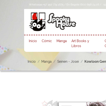
Whatsapp +57 350 774 1675 / En Bogotá (601) 656 24 16 /
s
Inicio
Cómic
Manga
Art Books y
Libros
Inicio
Manga
Seinen - Josei
Kowloon Gene