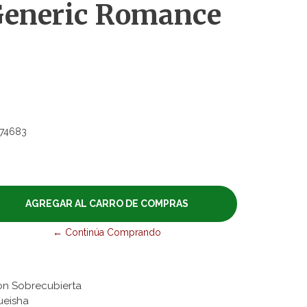
eneric Romance
74683
← Continúa Comprando
on Sobrecubierta
ueisha