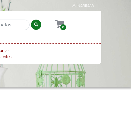
INGRESAR
0
untas
uentes