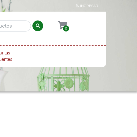
INGRESAR
0
untas
uentes