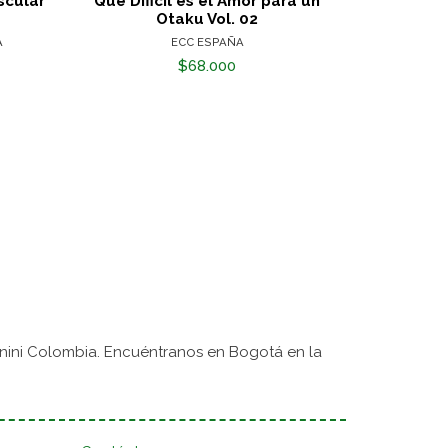
scular
Qué Dificil es el Amor para un
The Ancie
Otaku Vol. 02
A
ECC ESPAÑA
$68.000
nini Colombia. Encuéntranos en Bogotá en la