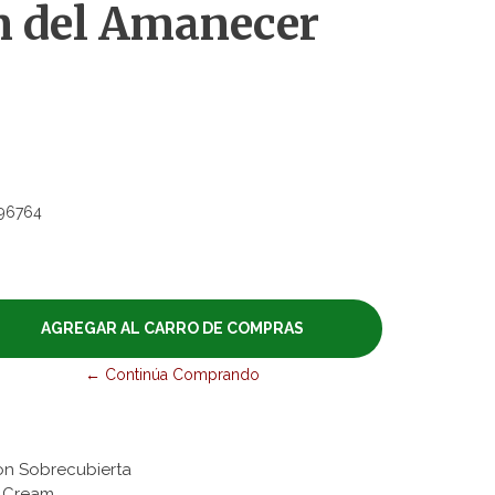
n del Amanecer
96764
← Continúa Comprando
con Sobrecubierta
hu Cream