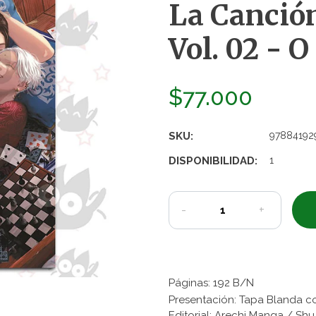
La Canció
Vol. 02 - O
$77.000
SKU:
97884192
DISPONIBILIDAD:
1
-
+
Páginas: 192 B/N
Presentación: Tapa Blanda 
Editorial: Arechi Manga / S