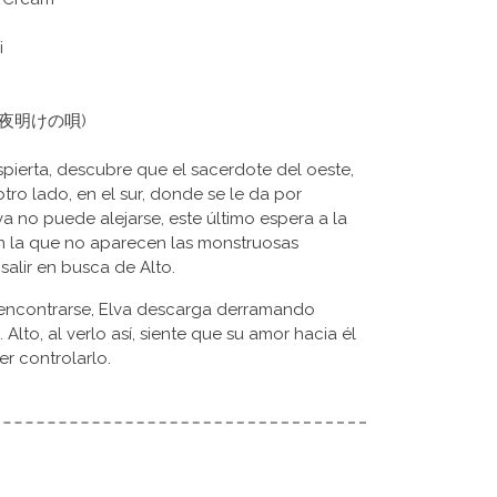
i
Uta (夜明けの唄)
spierta, descubre que el sacerdote del oeste,
otro lado, en el sur, donde se le da por
 no puede alejarse, este último espera a la
en la que no aparecen las monstruosas
 salir en busca de Alto.
encontrarse, Elva descarga derramando
Alto, al verlo así, siente que su amor hacia él
r controlarlo.