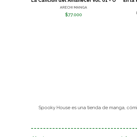
La Canción del Amanecer Vol. 01 - O
En la
ARECHI MANGA
$77.000
Spooky House es una tienda de manga, cómic