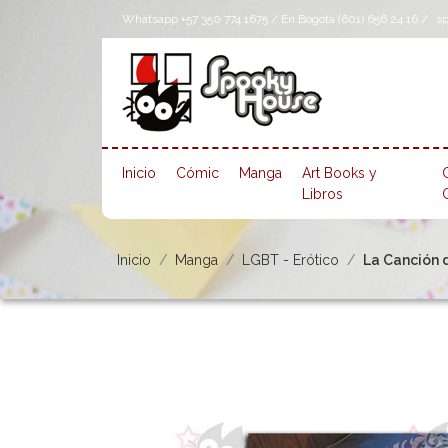
Whatsapp +57 350 774 1675 / En Bogotá (601) 656 24 16 /
s
Inicio
Cómic
Manga
Art Books y
Libros
Inicio
Manga
LGBT - Erótico
La Canción d