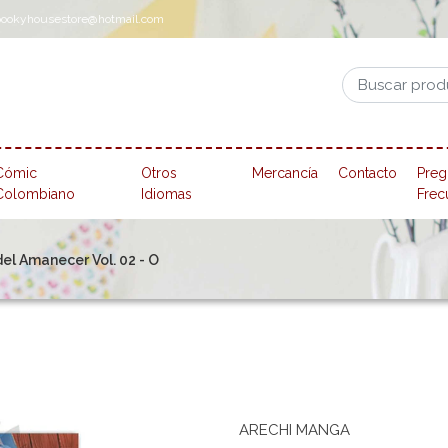
pookyhousestore@hotmail.com
Cómic
Otros
Mercancía
Contacto
Preg
Colombiano
Idiomas
Frec
el Amanecer Vol. 02 - O
ARECHI MANGA