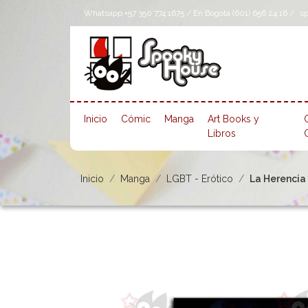
Whatsapp +57 350 774 1675 / En Bogotá (601) 656 24 16 /
s
Inicio
Cómic
Manga
Art Books y
Libros
Inicio
Manga
LGBT - Erótico
La Herencia 