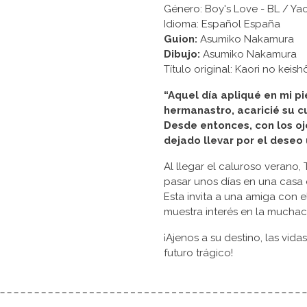
Género: Boy's Love - BL / Yao
Idioma: Español España
Guion:
Asumiko Nakamura
Dibujo:
Asumiko Nakamura
Título original: Kaori no k
“Aquel día apliqué en mi p
hermanastro, acaricié su cu
Desde entonces, con los o
dejado llevar por el deseo u
Al llegar el caluroso verano
pasar unos días en una casa
Esta invita a una amiga con e
muestra interés en la muchach
¡Ajenos a su destino, las vi
futuro trágico!