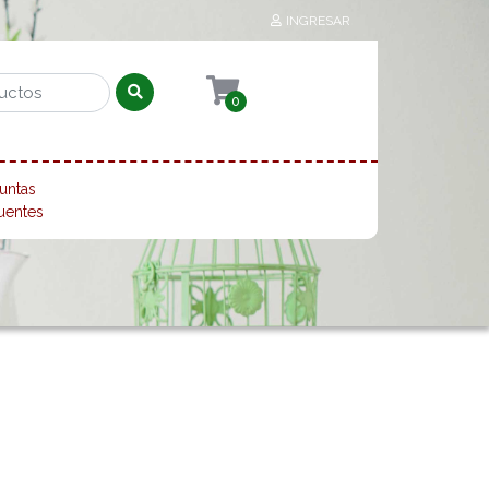
INGRESAR
0
untas
uentes