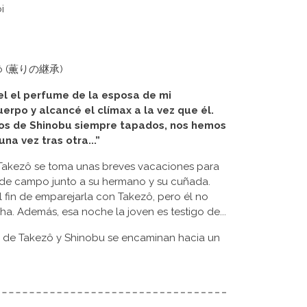
i
eishô (薫りの継承)
iel el perfume de la esposa de mi
erpo y alcancé el clímax a la vez que él.
jos de Shinobu siempre tapados, nos hemos
na vez tras otra...”
, Takezô se toma unas breves vacaciones para
 de campo junto a su hermano y su cuñada.
l fin de emparejarla con Takezô, pero él no
a. Además, esa noche la joven es testigo de...
das de Takezô y Shinobu se encaminan hacia un