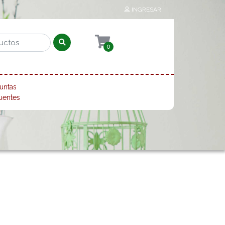
INGRESAR
0
untas
uentes