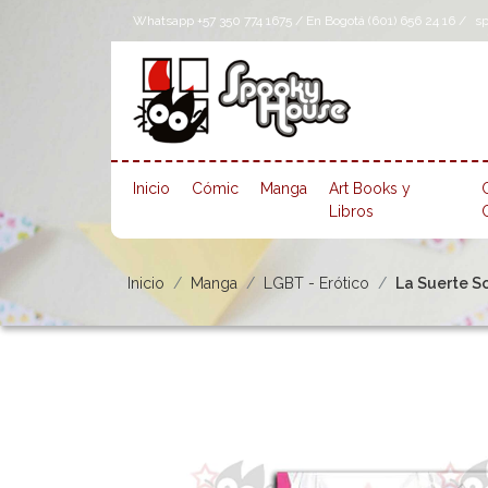
Whatsapp +57 350 774 1675 / En Bogotá (601) 656 24 16 /
s
Inicio
Cómic
Manga
Art Books y
Libros
Inicio
Manga
LGBT - Erótico
La Suerte So