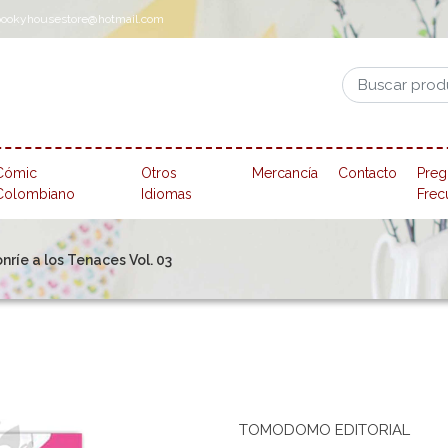
pookyhousestore@hotmail.com
Cómic
Otros
Mercancía
Contacto
Preg
Colombiano
Idiomas
Frec
nríe a los Tenaces Vol. 03
TOMODOMO EDITORIAL