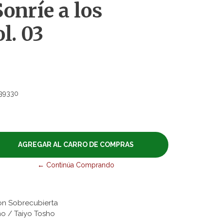
Sonríe a los
l. 03
39330
← Continúa Comprando
on Sobrecubierta
mo / Taiyo Tosho