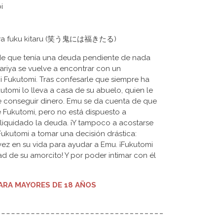
i
 ni wa fuku kitaru (笑う鬼には福きたる)
de que tenía una deuda pendiente de nada
ariya se vuelve a encontrar con un
ji Fukutomi. Tras confesarle que siempre ha
tomi lo lleva a casa de su abuelo, quien le
e conseguir dinero. Emu se da cuenta de que
Fukutomi, pero no está dispuesto a
liquidado la deuda. ¡Y tampoco a acostarse
 Fukutomi a tomar una decisión drástica:
vez en su vida para ayudar a Emu. ¡Fukutomi
dad de su amorcito! Y por poder intimar con él
RA MAYORES DE 18 AÑOS