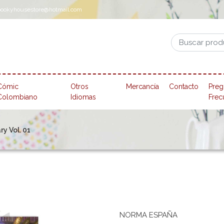
pookyhousestore@hotmail.com
Cómic
Otros
Mercancía
Contacto
Preg
Colombiano
Idiomas
Frec
y Vol. 01
NORMA ESPAÑA