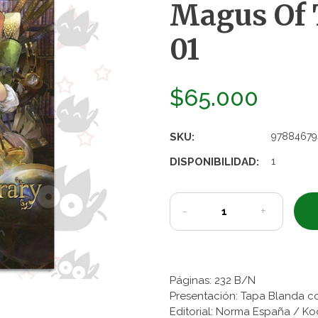
Magus Of T
01
$65.000
SKU:
97884679
DISPONIBILIDAD:
1
-
+
Páginas: 232 B/N
Presentación: Tapa Blanda c
Editorial: Norma España / K