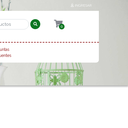
INGRESAR
0
untas
uentes