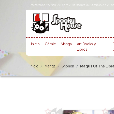
Whatsapp +57 350 774 1675 / En Bogotá (601) 656 24 16 /
s
Inicio
Cómic
Manga
Art Books y
Libros
Inicio
Manga
Shonen
Magus Of The Librar