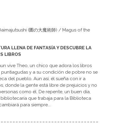
no Daimajutsushi (圕の大魔術師) / Magus of the
URA LLENA DE FANTASÍA Y DESCUBRE LA
OS LIBROS
n vive Theo, un chico que adora los libros
s puntiagudas y a su condición de pobre no se
teca del pueblo. Aun así, él sueña con ir a
os, donde la gente está libre de prejuicios y no
 personas como él. De repente, un buen día,
 bibliotecaria que trabaja para la Biblioteca
 cambiará para siempre...