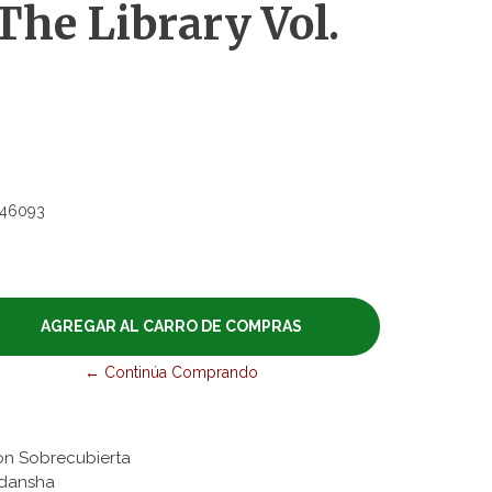
he Library Vol.
46093
← Continúa Comprando
on Sobrecubierta
odansha