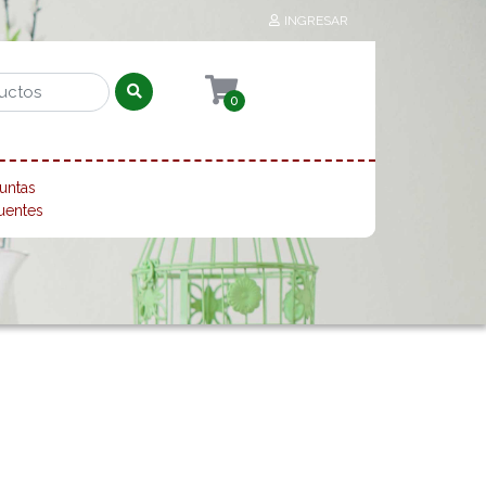
INGRESAR
0
untas
uentes