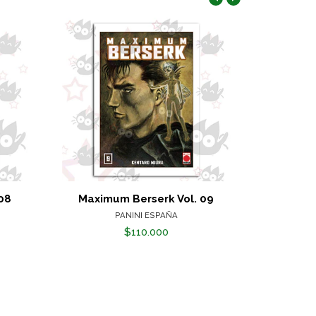
08
Maximum Berserk Vol. 09
Maxim
PANINI ESPAÑA
$110.000