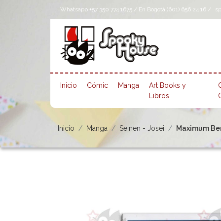
Whatsapp +57 350 774 1675 / En Bogotá (601) 656 24 16 /
s
Inicio
Cómic
Manga
Art Books y
Libros
Inicio
Manga
Seinen - Josei
Maximum Bers