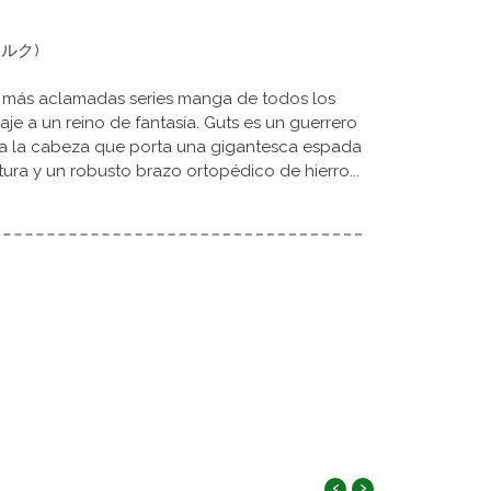
ルセルク)
s más aclamadas series manga de todos los
aje a un reino de fantasía. Guts es un guerrero
s a la cabeza que porta una gigantesca espada
ura y un robusto brazo ortopédico de hierro...
‹
›