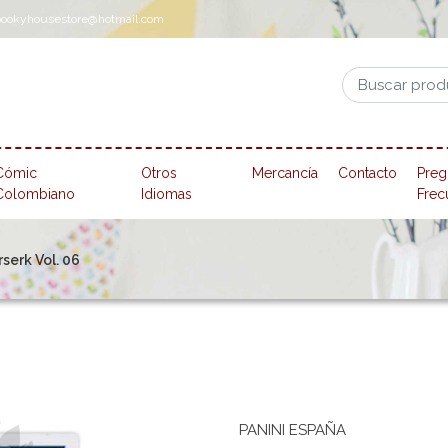
pookyhousestore@hotmail.com
Cómic
Otros
Mercancía
Contacto
Preg
Colombiano
Idiomas
Frec
erk Vol. 06
PANINI ESPAÑA