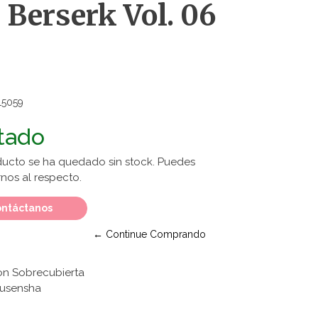
erserk Vol. 06
15059
tado
ducto se ha quedado sin stock. Puedes
nos al respecto.
ntáctanos
← Continue Comprando
on Sobrecubierta
akusensha