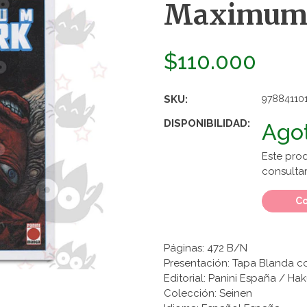
Maximum B
$110.000
SKU:
97884110
DISPONIBILIDAD:
Ago
Este pro
consultar
Co
Páginas: 472 B/N
Presentación: Tapa Blanda c
Editorial: Panini España / H
Colección: Seinen