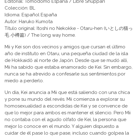
Editorial: Tomodomo España / Libre Shuppan
Colección: BL
Idioma: Español España
Autor: Haruko Kumota
Título original: Itoshi no Nekokke - Otaru-hen (いとしの猫っ
毛 小樽篇) / The long way home.
Mii y Kei son dos vecinos y amigos que cursan el último
año de instituto en Otaru, una pequeña ciudad de la isla
de Hokkaidô al norte de Japón. Desde que se mudó allí,
Mii ha sabido que estaba enamorado de Kei. Sin embargo,
nunca se ha atrevido a confesarle sus sentimientos por
miedo a perderlo.
Un día, Kei anuncia a Mii que está saliendo con una chica
y pone su mundo del revés. Mii comienza a explorar su
homosexualidad a escondidas de Kei y se convence de
que lo mejor para ambos es mantener el silencio. Pero Mii
no contaba con el agudo olfato de Kei, la persona que
mejor lo conoce en el mundo. Y alguien dispuesto a
cuidar de él pase lo que pase, incluso cuando golpea la