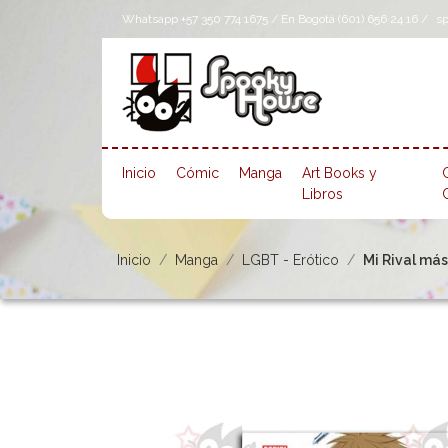
Whatsapp +57 350 774 1675 / En Bogotá (601) 656 24 16 /
s
Inicio
Cómic
Manga
Art Books y
Libros
Inicio
Manga
LGBT - Erótico
Mi Rival más