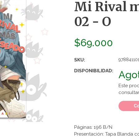
Mi Rival m
02 - O
$69.000
SKU:
97884110
DISPONIBILIDAD:
Ago
Este pro
consultar
Co
Páginas: 196 B/N
Presentación: Tapa Blanda c