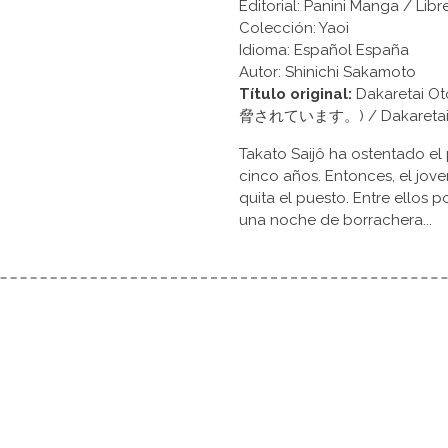
Editorial: Panini Manga / Lib
Colección: Yaoi
Idioma: Español España
Autor: Shinichi Sakamoto
Título original:
Dakaretai O
脅されています。) / Dakaretai Ot
Takato Saijô ha ostentado e
cinco años. Entonces, el jove
quita el puesto. Entre ellos 
una noche de borrachera...