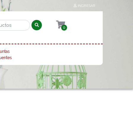
INGRESAR
0
untas
uentes