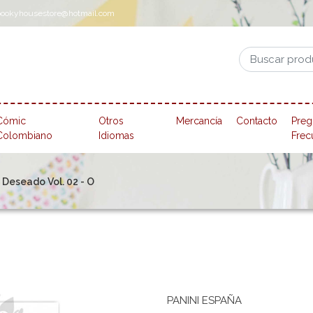
pookyhousestore@hotmail.com
Cómic
Otros
Mercancía
Contacto
Preg
Colombiano
Idiomas
Frec
 Deseado Vol. 02 - O
PANINI ESPAÑA