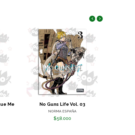
‹
›
Que Me
No Guns Life Vol. 03
Quién es e
NORMA ESPAÑA
TO
$58.000