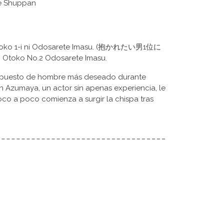
re Shuppan
toko 1-i ni Odosarete Imasu. (抱かれたい男1位に
oko No.2 Odosarete Imasu.
l puesto de hombre más deseado durante
n Azumaya, un actor sin apenas experiencia, le
poco a poco comienza a surgir la chispa tras