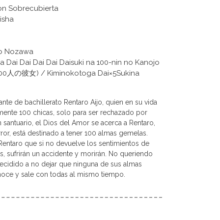
on Sobrecubierta
eisha
iko Nozawa
ga Dai Dai Dai Dai Daisuki na 100-nin no Kanojo
女) / Kiminokotoga Dai×5Sukina
iante de bachillerato Rentaro Aijo, quien en su vida
ente 100 chicas, solo para ser rechazado por
n santuario, el Dios del Amor se acerca a Rentaro,
rror, está destinado a tener 100 almas gemelas.
Rentaro que si no devuelve los sentimientos de
, sufrirán un accidente y morirán. No queriendo
ecidido a no dejar que ninguna de sus almas
oce y sale con todas al mismo tiempo.