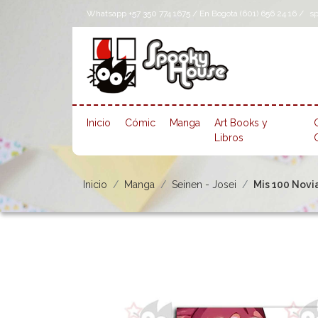
Whatsapp +57 350 774 1675 / En Bogotá (601) 656 24 16 /
s
Inicio
Cómic
Manga
Art Books y
Libros
Inicio
Manga
Seinen - Josei
Mis 100 Novi