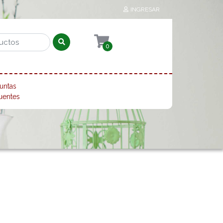
INGRESAR
0
untas
uentes