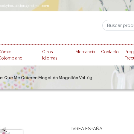
pookyhousestore@hotmail.com
Cómic
Otros
Mercancía
Contacto
Preg
Colombiano
Idiomas
Frec
as Que Me Quieren Mogollón Mogollón Vol. 03
IVREA ESPAÑA