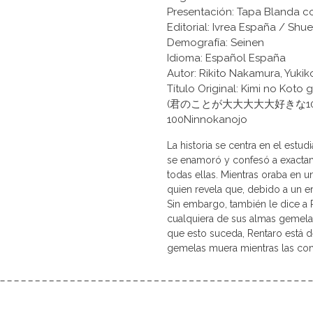
Presentación: Tapa Blanda c
Editorial: Ivrea España / Shu
Demografía: Seinen
Idioma: Español España
Autor: Rikito Nakamura, Yuk
Título Original: Kimi no Koto 
(君のことが大大大大大好きな100人の彼
100Ninnokanojo
La historia se centra en el estud
se enamoró y confesó a exactam
todas ellas. Mientras oraba en u
quien revela que, debido a un e
Sin embargo, también le dice a 
cualquiera de sus almas gemelas
que esto suceda, Rentaro está d
gemelas muera mientras las con