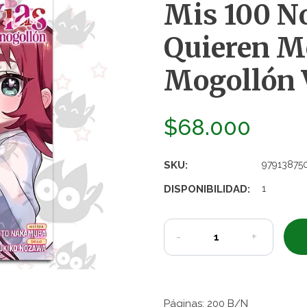
Mis 100 N
Quieren M
Mogollón V
$68.000
SKU:
97913875
DISPONIBILIDAD:
1
-
+
Páginas: 200 B/N