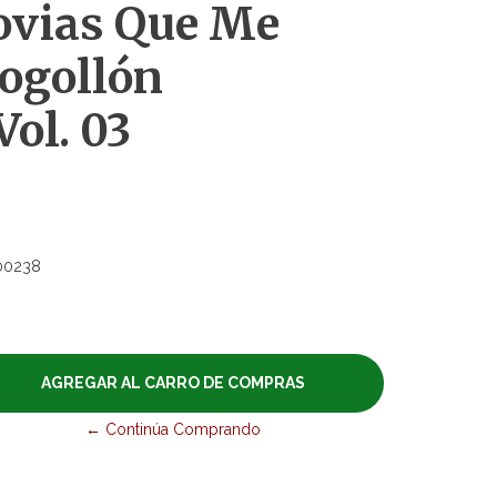
ovias Que Me
ogollón
ol. 03
00238
← Continúa Comprando