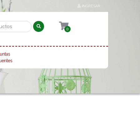
INGRESAR
0
untas
uentes