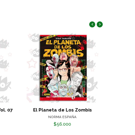
‹
›
ol. 07
El Planeta de Los Zombis
Crime
NORMA ESPAÑA
$56.000