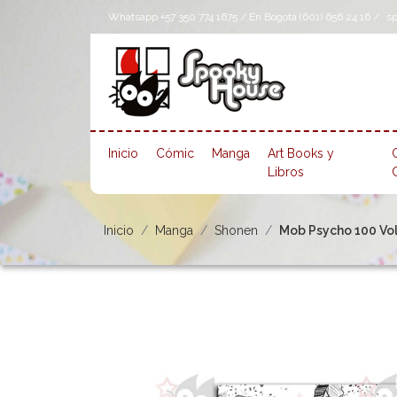
Whatsapp +57 350 774 1675 / En Bogotá (601) 656 24 16 /
s
Inicio
Cómic
Manga
Art Books y
Libros
Inicio
Manga
Shonen
Mob Psycho 100 Vol