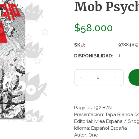
Mob Psycho
$58.000
SKU:
97884169
DISPONIBILIDAD:
1
-
+
Páginas: 192 B/N
Presentación: Tapa Blanda c
Editorial: Ivrea España / Sh
Idioma: Español España
Autor: One