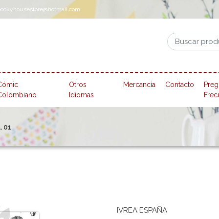
pookyhousestore@hotmail.com
Cómic
Otros
Mercancía
Contacto
Preg
Colombiano
Idiomas
Frec
. 01
IVREA ESPAÑA