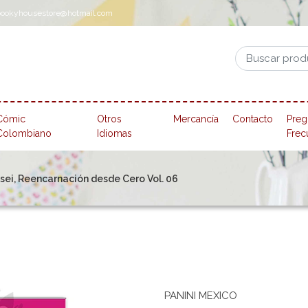
pookyhousestore@hotmail.com
Cómic
Otros
Mercancía
Contacto
Preg
Colombiano
Idiomas
Frec
ei, Reencarnación desde Cero Vol. 06
PANINI MEXICO