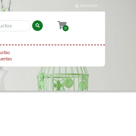
INGRESAR
0
untas
uentes