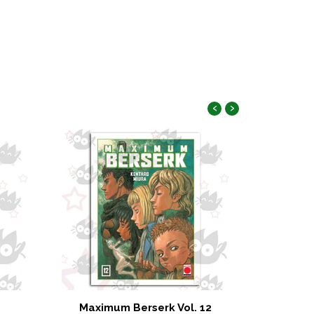
‹
›
Maximum Berserk Vol. 12
Twin Star 