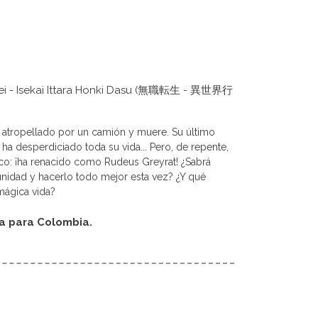
nsei - Isekai Ittara Honki Dasu (無職転生 - 異世界行
atropellado por un camión y muere. Su último
ha desperdiciado toda su vida... Pero, de repente,
o: ¡ha renacido como Rudeus Greyrat! ¿Sabrá
nidad y hacerlo todo mejor esta vez? ¿Y qué
mágica vida?
da para Colombia.