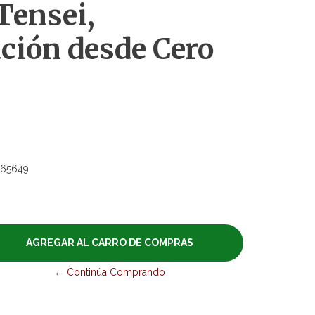
ensei,
ción desde Cero
65649
← Continúa Comprando