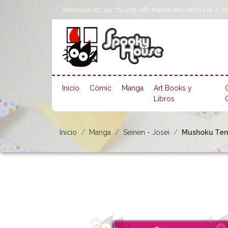
Whatsapp +57 350 774 1675 / En Bogotá (601) 656 24 16 /
s
Inicio
Cómic
Manga
Art Books y
Libros
Inicio
Manga
Seinen - Josei
Mushoku Tens