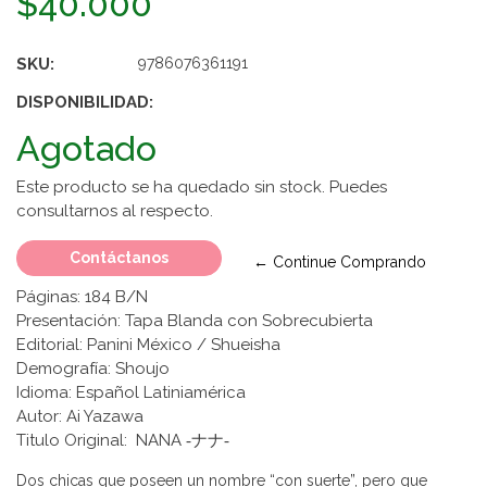
$40.000
SKU:
9786076361191
DISPONIBILIDAD:
Agotado
Este producto se ha quedado sin stock. Puedes
consultarnos al respecto.
Contáctanos
← Continue Comprando
Páginas: 184 B/N
Presentación: Tapa Blanda con Sobrecubierta
Editorial: Panini México / Shueisha
Demografía: Shoujo
Idioma: Español Latiniamérica
Autor: Ai Yazawa
Titulo Original: NANA ‐ナナ‐
Dos chicas que poseen un nombre “con suerte”, pero que