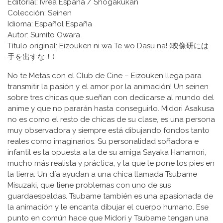
Editorial: Ivrea España / Shogakukan
Colección: Seinen
Idioma: Español España
Autor: Sumito Owara
Título original: Eizouken ni wa Te wo Dasu na! (映像研には
手を出すな！)
No te Metas con el Club de Cine – Eizouken llega para
transmitir la pasión y el amor por la animación! Un seinen
sobre tres chicas que sueñan con dedicarse al mundo del
anime y que no pararán hasta conseguirlo. Midori Asakusa
no es como el resto de chicas de su clase, es una persona
muy observadora y siempre está dibujando fondos tanto
reales como imaginarios. Su personalidad soñadora e
infantil es la opuesta a la de su amiga Sayaka Hanamori,
mucho más realista y práctica, y la que le pone los pies en
la tierra. Un día ayudan a una chica llamada Tsubame
Misuzaki, que tiene problemas con uno de sus
guardaespaldas. Tsubame también es una apasionada de
la animación y le encanta dibujar el cuerpo humano. Ese
punto en común hace que Midori y Tsubame tengan una