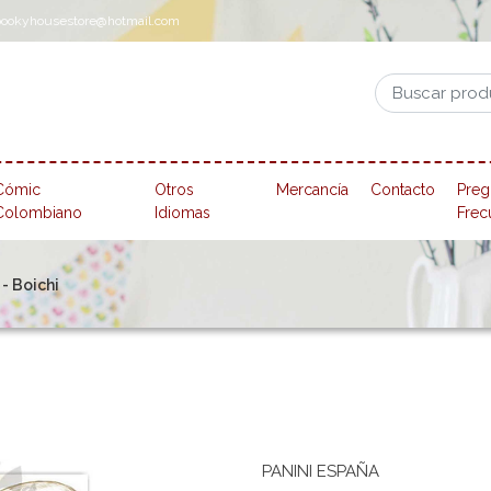
pookyhousestore@hotmail.com
Cómic
Otros
Mercancía
Contacto
Preg
Colombiano
Idiomas
Frec
 - Boichi
PANINI ESPAÑA