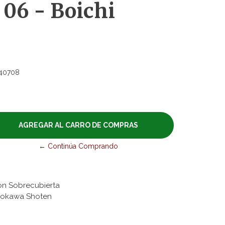
. 06 - Boichi
40708
← Continúa Comprando
on Sobrecubierta
adokawa Shoten