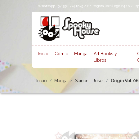
Whatsapp +57 350 774 1675 / En Bogotá (601) 656 24 16 /
s
Inicio
Cómic
Manga
Art Books y
Libros
Inicio
Manga
Seinen - Josei
Origin Vol. 06