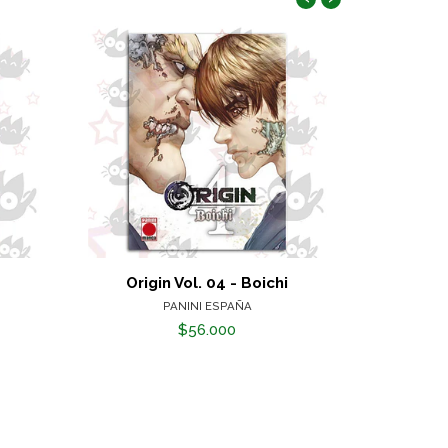
i
Origin Vol. 04 - Boichi
Orig
PANINI ESPAÑA
$56.000