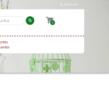
INGRESAR
0
untas
uentes