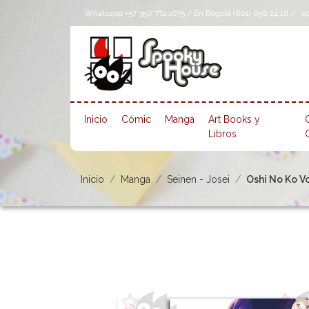
Whatsapp +57 350 774 1675 / En Bogotá (601) 656 24 16 /
s
Inicio
Cómic
Manga
Art Books y
Libros
Inicio
Manga
Seinen - Josei
Oshi No Ko Vol