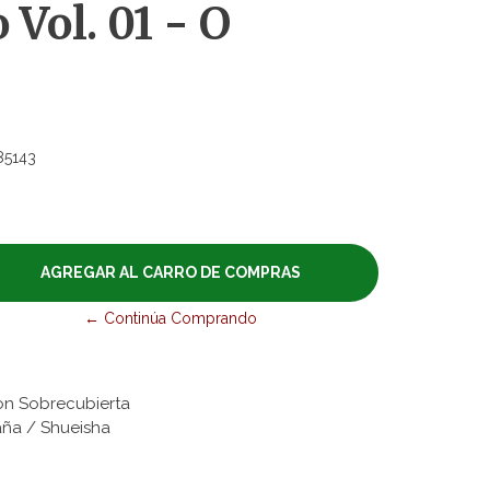
 Vol. 01 - O
85143
← Continúa Comprando
on Sobrecubierta
paña / Shueisha