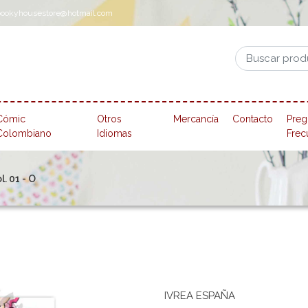
pookyhousestore@hotmail.com
Cómic
Otros
Mercancía
Contacto
Preg
Colombiano
Idiomas
Frec
. 01 - O
IVREA ESPAÑA