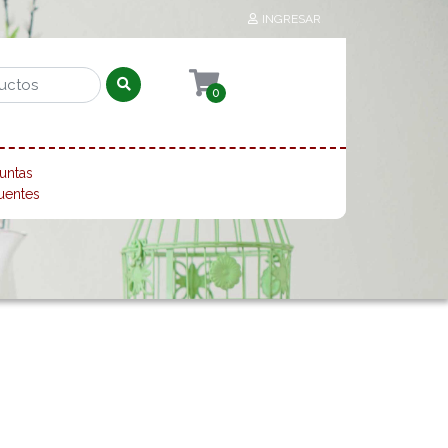
INGRESAR
0
untas
uentes