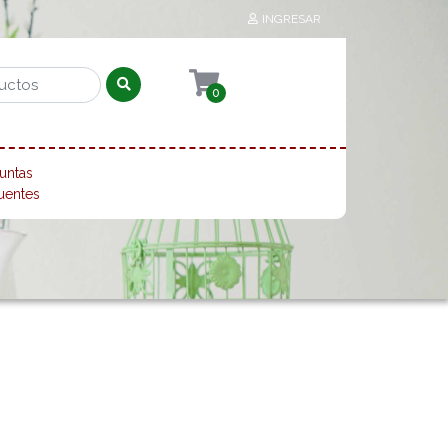
INGRESAR
0
untas
uentes