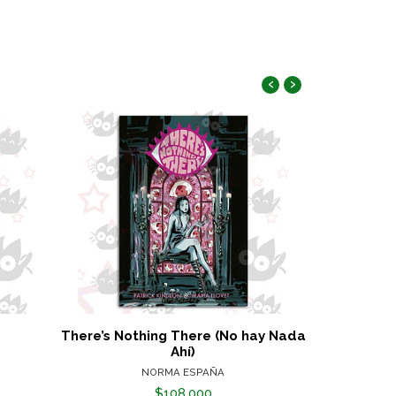
‹
›
There’s Nothing There (No hay Nada
Los Invisibl
Ahí)
NORMA ESPAÑA
$108.000