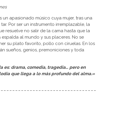
unes
 es un apasionado músico cuya mujer, tras una
 tar. Por ser un instrumento irremplazable, la
que resuelve no salir de la cama hasta que la
la espalda al mundo y sus placeres. No se
er su plato favorito, pollo con ciruelas. En los
arán sueños, genios, premoniciones y toda
da es: drama, comedia, tragedia… pero en
odía que llega a lo más profundo del alma.»