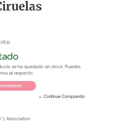
Ciruelas
10631
tado
ducto se ha quedado sin stock. Puedes
nos al respecto.
ntáctanos
← Continue Comprando
 L´Association