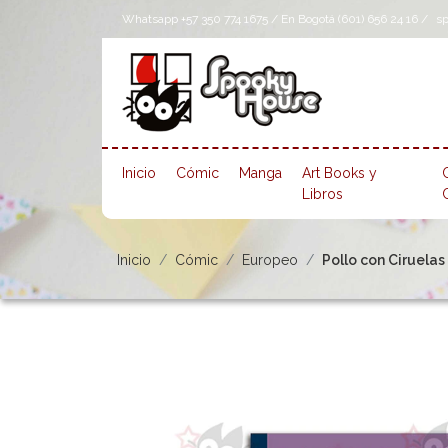
Whatsapp +57 350 774 1675 / En Bogotá (601) 656 24 16 /
s
Inicio
Cómic
Manga
Art Books y
Libros
Inicio
Cómic
Europeo
Pollo con Ciruelas