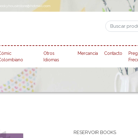
pookyhousestore@hotmail.com
Cómic
Otros
Mercancía
Contacto
Preg
Colombiano
Idiomas
Frec
RESERVOIR BOOKS