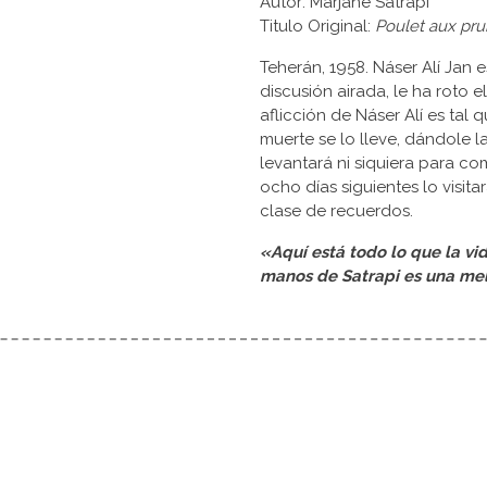
Autor: Marjane Satrapi
Titulo Original:
Poulet aux pr
Teherán, 1958. Náser Alí Jan
discusión airada, le ha roto el
aflicción de Náser Alí es tal 
muerte se lo lleve, dándole 
levantará ni siquiera para com
ocho días siguientes lo visit
clase de recuerdos.
«Aquí está todo lo que la vi
manos de Satrapi es una mel