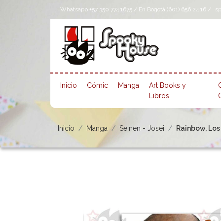
Whatsapp +57 350 774 1675 / En Bogotá (601) 656 24 16 /
s
Inicio
Cómic
Manga
Art Books y
Libros
Inicio
Manga
Seinen - Josei
Rainbow, Los 