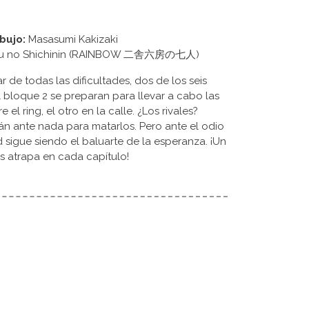
bujo:
Masasumi Kakizaki
kubou no Shichinin (RAINBOW 二舎六房の七人)
r de todas las dificultades, dos de los seis
bloque 2 se preparan para llevar a cabo las
el ring, el otro en la calle. ¿Los rivales?
n ante nada para matarlos. Pero ante el odio
 sigue siendo el baluarte de la esperanza. ¡Un
s atrapa en cada capítulo!