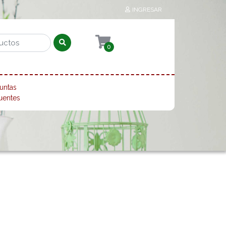
INGRESAR
0
untas
uentes