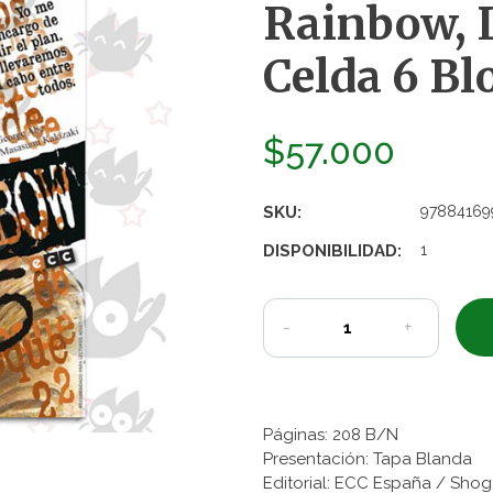
Rainbow, L
Celda 6 Blo
$57.000
SKU:
97884169
DISPONIBILIDAD:
1
-
+
Páginas: 208 B/N
Presentación: Tapa Blanda
Editorial: ECC España / Sho