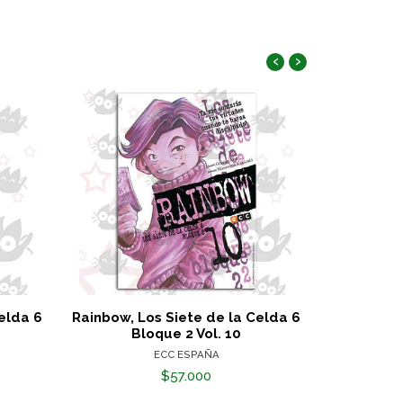
‹
›
elda 6
Rainbow, Los Siete de la Celda 6
Tokyo Rev
Bloque 2 Vol. 10
ECC ESPAÑA
$57.000