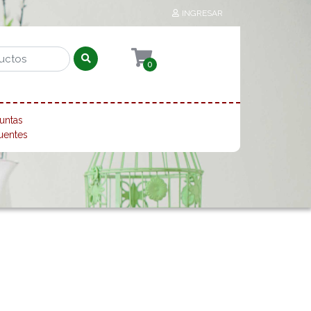
INGRESAR
0
untas
uentes