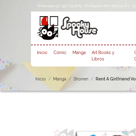
Whatsapp +57 350 774 1675 / En Bogotá (601) 656 24 16 /
s
Inicio
Cómic
Manga
Art Books y
Libros
Inicio
Manga
Shonen
Rent A Girlfriend Vol