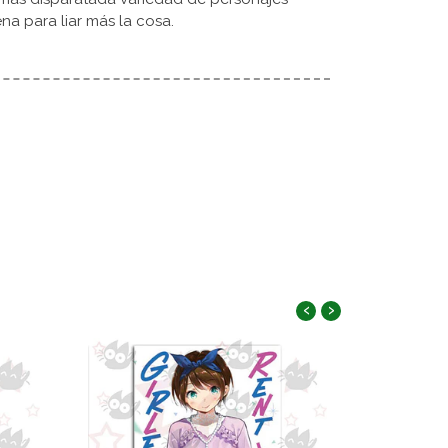
na para liar más la cosa.
‹
›