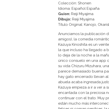
Colección: Shonen
Idioma: Español España
Guion:
Reiji Miyajima
Dibujo:
Reiji Miyajima
Título Original: Kanojo, 
Anunciamos la publicación de
amigos), la comedia románt
Kazuya Kinoshita es un veintea
la que incluso ha llegado a be
lo deja de la noche a la mañ
único consuelo en una app que
su vida Chizuru Mizuhara, un
parece demasiado buena para
hay gato encerrado llevan al 
abuela acaba ingresada justo
Kazuya empieza a ir a ver a 
encantada con la preciosa no
continuar con el trato. Muy
están mucho más interconec
felices ni coman perdices, l