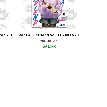
vrea - O
Rent A Girlfriend Vol. 11 - Ivrea - O
Qué Difi
IVREA ESPAÑA
$52.000