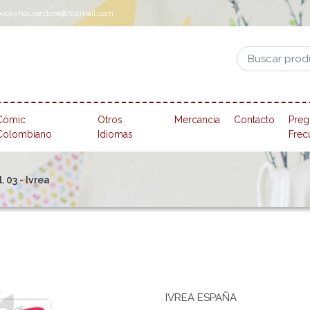
pookyhousestore@hotmail.com
Cómic
Otros
Mercancía
Contacto
Preg
Colombiano
Idiomas
Frec
. 03 - Ivrea
IVREA ESPAÑA