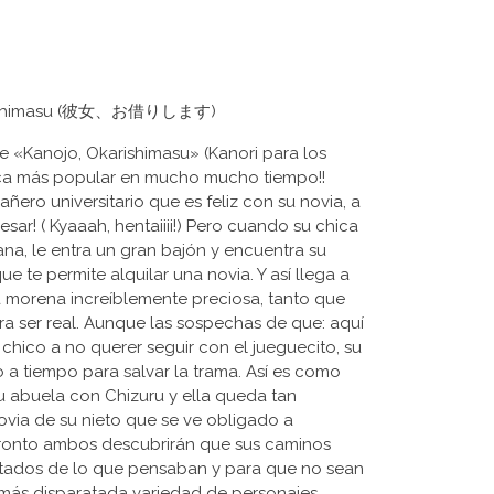
Okarishimasu (彼女、お借りします)
 «Kanojo, Okarishimasu» (Kanori para los
ica más popular en mucho mucho tiempo!!
ñero universitario que es feliz con su novia, a
sar! ( Kyaaah, hentaiiii!) Pero cuando su chica
ana, le entra un gran bajón y encuentra su
 te permite alquilar una novia. Y así llega a
a morena increíblemente preciosa, tanto que
 ser real. Aunque las sospechas de que: aquí
chico a no querer seguir con el jueguecito, su
 a tiempo para salvar la trama. Así es como
su abuela con Chizuru y ella queda tan
via de su nieto que se ve obligado a
 pronto ambos descubrirán que sus caminos
tados de lo que pensaban y para que no sean
a más disparatada variedad de personajes