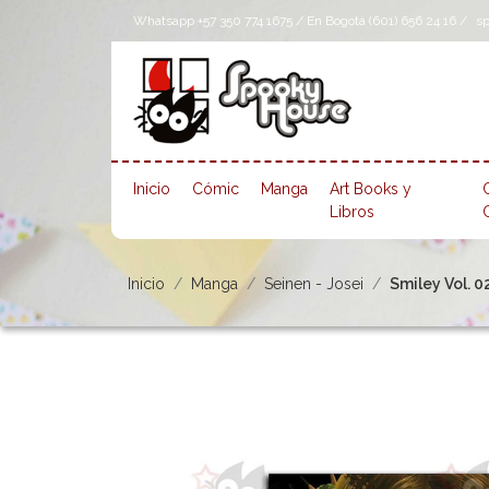
Whatsapp +57 350 774 1675 / En Bogotá (601) 656 24 16 /
s
Inicio
Cómic
Manga
Art Books y
Libros
Inicio
Manga
Seinen - Josei
Smiley Vol. 0