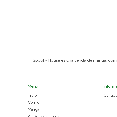
Spooky House es una tienda de manga, cómic
Menú
Inform
Inicio
Contac
Cómic
Manga
Art Books y Libros