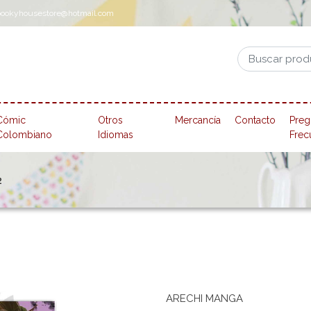
pookyhousestore@hotmail.com
Cómic
Otros
Mercancía
Contacto
Preg
Colombiano
Idiomas
Frec
2
ARECHI MANGA