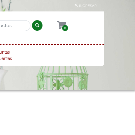
INGRESAR
0
untas
uentes