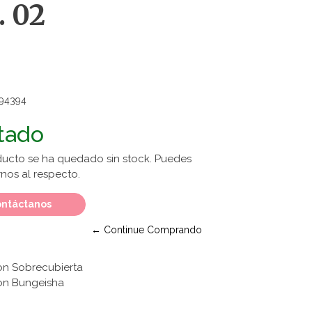
. 02
94394
tado
ducto se ha quedado sin stock. Puedes
nos al respecto.
ntáctanos
← Continue Comprando
on Sobrecubierta
hon Bungeisha