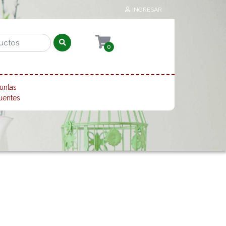
INGRESAR
0
untas
uentes