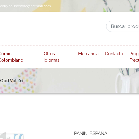
pookyhousestore@hotmail.com
Cómic
Otros
Mercancía
Contacto
Preg
Colombiano
Idiomas
Frec
God Vol. 01
PANINI ESPAÑA