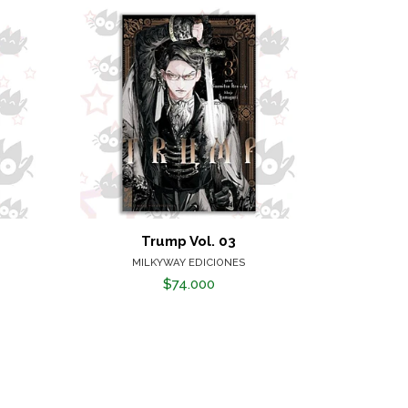
4
Trump Vol. 03
Kowloon G
MILKYWAY EDICIONES
$74.000