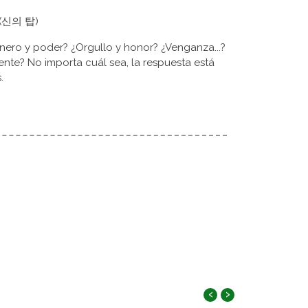
d (신의 탑)
nero y poder? ¿Orgullo y honor? ¿Venganza...?
nte? No importa cuál sea, la respuesta está
.
‹
›