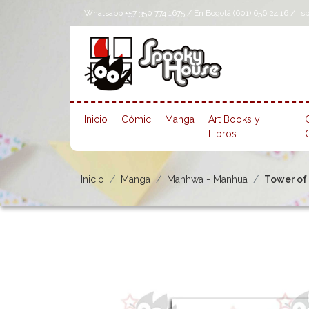
Whatsapp +57 350 774 1675 / En Bogotá (601) 656 24 16 /
s
Inicio
Cómic
Manga
Art Books y
Libros
Inicio
Manga
Manhwa - Manhua
Tower of 