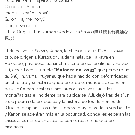
Editorial: Panini España / Kodansha
Colección: Shonen
Idioma: Español España
Guion: Hajime Inoryû
Dibujo: Shôta Itô
Título Original: Furitsumore Kodoku na Shiyo (降り積もれ孤独な
死よ)
El detective Jin Saeki y Kanon, la chica a la que Jûzô Haikawa
crio, se dirigen a Kuratsuchi, la tierra natal de Haikawa en
Hokkaido, para desentrañar el misterio de su identidad. Una vez
allí, descubren la terrible
“Matanza de los 33”
que perpetró un
tal Shûji Inuyama. Inuyama, que había nacido con deformidades
en el rostro y se había alejado de todo el mundo a excepción
de un niño con cicatrices similares a las suyas, fue a las
montañas tras el incidente para suicidarse. Allí, dejó tras de sí un
triste poema de despedida y la historia de los demonios de
Rikka, que raptan a los niños. Todavía muy lejos de la verdad, Jin
y Kanon se adentran más en la oscuridad, donde les esperan las
ansias asesinas de un atacante con el rostro cubierto de
cicatrices...